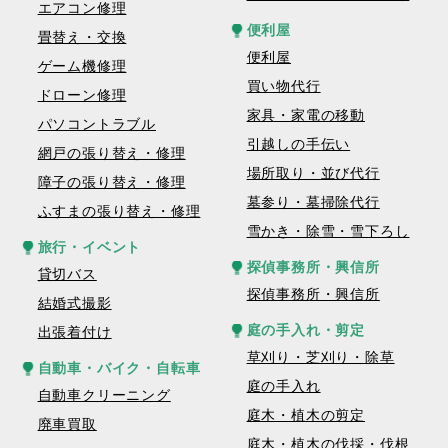
エアコン修理
便利屋
畳替え・交換
便利屋
ゲーム機修理
買い物代行
ドローン修理
家具・家電の移動
パソコントラブル
引越しの手伝い
網戸の張り替え・修理
場所取り・並び代行
障子の張り替え・修理
墓参り・墓掃除代行
ふすまの張り替え・修理
雪かき・除雪・雪下ろし
旅行・イベント
探偵事務所・興信所
貸切バス
探偵事務所・興信所
結婚式撮影
庭の手入れ・剪定
出張着付け
草刈り・芝刈り・除草
自動車・バイク・自転車
庭の手入れ
自動車クリーニング
庭木・植木の剪定
廃車買取
庭木・植木の伐採・伐根