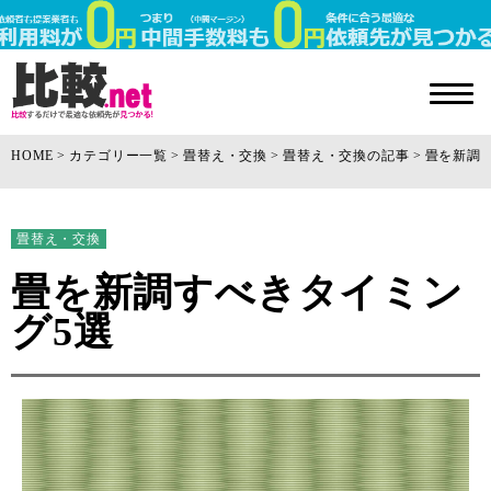
HOME
カテゴリー一覧
畳替え・交換
畳替え・交換の記事
畳を新調
畳替え・交換
畳を新調すべきタイミン
グ5選