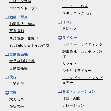
ドローン修理
マニュアル作成
パソコントラブル
スキャニング代行
動画・写真
イベント
動画作成・編集
貸切バス
写真撮影
ライター
商品撮影・物撮り
ライター・ライティング
YouTubeサムネイル作成
記事作成・コンテンツ制
自動販売機
作
食品自動販売機
リライト
自動販売機
シナリオライター
代行
インタビュー・インタビ
ュアー
営業代行
音楽・ナレーション
広告
作曲・編曲
求人広告
ナレーション
雑誌広告