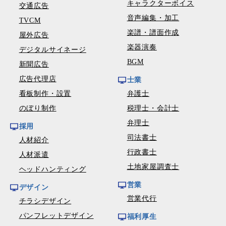
キャラクターボイス
交通広告
音声編集・加工
TVCM
楽譜・譜面作成
屋外広告
楽器演奏
デジタルサイネージ
BGM
新聞広告
広告代理店
士業
看板制作・設置
弁護士
のぼり制作
税理士・会計士
弁理士
採用
司法書士
人材紹介
行政書士
人材派遣
土地家屋調査士
ヘッドハンティング
営業
デザイン
営業代行
チラシデザイン
パンフレットデザイン
福利厚生