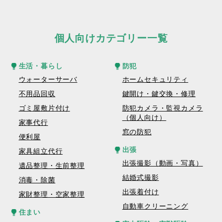
個人向けカテゴリー一覧
生活・暮らし
防犯
ウォーターサーバ
ホームセキュリティ
不用品回収
鍵開け・鍵交換・修理
ゴミ屋敷片付け
防犯カメラ・監視カメラ
（個人向け）
家事代行
窓の防犯
便利屋
出張
家具組立代行
出張撮影（動画・写真）
遺品整理・生前整理
結婚式撮影
消毒・除菌
出張着付け
家財整理・空家整理
自動車クリーニング
住まい