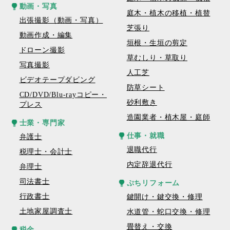
動画・写真
庭木・植木の移植・植替
出張撮影（動画・写真）
芝張り
動画作成・編集
垣根・生垣の剪定
ドローン撮影
草むしり・草取り
写真撮影
人工芝
ビデオテープダビング
防草シート
CD/DVD/Blu-rayコピー・
砂利敷き
プレス
造園業者・植木屋・庭師
士業・専門家
仕事・就職
弁護士
退職代行
税理士・会計士
内定辞退代行
弁理士
司法書士
ぷちリフォーム
行政書士
鍵開け・鍵交換・修理
土地家屋調査士
水道管・蛇口交換・修理
畳替え・交換
税金