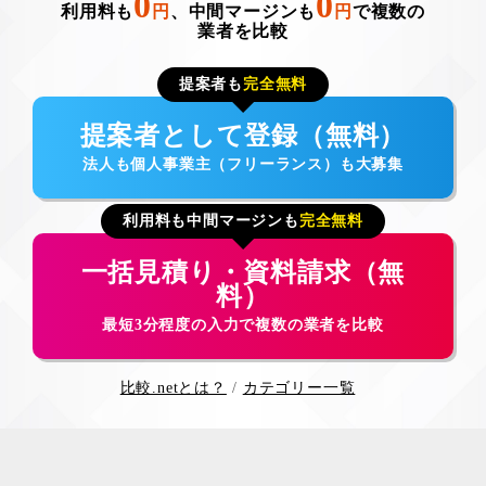
0
0
利用料も
円
、中間マージンも
円
で複数の
業者を比較
提案者も
完全無料
提案者として登録（無料）
法人も個人事業主（フリーランス）も大募集
利用料も中間マージンも
完全無料
一括見積り・資料請求（無
料）
最短3分程度の入力で複数の業者を比較
比較.netとは？
カテゴリー一覧