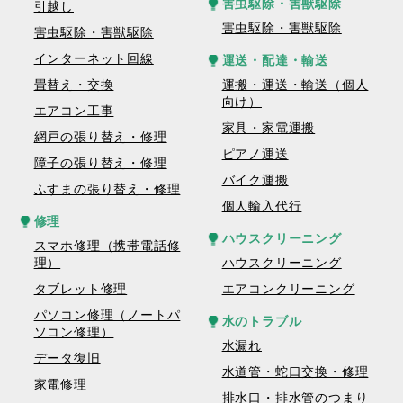
害虫駆除・害獣駆除
引越し
害虫駆除・害獣駆除
害虫駆除・害獣駆除
インターネット回線
運送・配達・輸送
畳替え・交換
運搬・運送・輸送（個人
向け）
エアコン工事
家具・家電運搬
網戸の張り替え・修理
ピアノ運送
障子の張り替え・修理
バイク運搬
ふすまの張り替え・修理
個人輸入代行
修理
ハウスクリーニング
スマホ修理（携帯電話修
理）
ハウスクリーニング
タブレット修理
エアコンクリーニング
パソコン修理（ノートパ
水のトラブル
ソコン修理）
水漏れ
データ復旧
水道管・蛇口交換・修理
家電修理
排水口・排水管のつまり