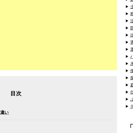
目次
の違い