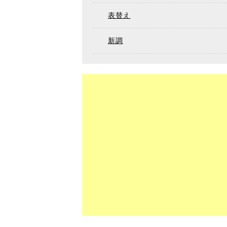
表替え
新調