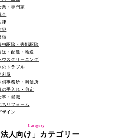
士業・専門家
税金
法律
防犯
出張
害虫駆除・害獣駆除
運送・配達・輸送
ハウスクリーニング
水のトラブル
便利屋
探偵事務所・興信所
庭の手入れ・剪定
仕事・就職
ぷちリフォーム
デザイン
Category
「法人向け」カテゴリー