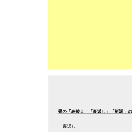
畳の「表替え」「裏返し」「新調」
裏返し