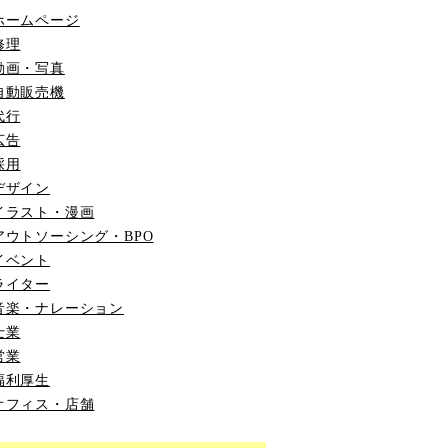
ホームページ
修理
動画・写真
自動販売機
代行
広告
採用
デザイン
イラスト・漫画
アウトソーシング・BPO
イベント
ライター
音楽・ナレーション
士業
営業
福利厚生
オフィス・店舗