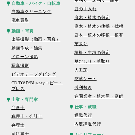
草刈り・芝刈り・除草
自動車・バイク・自転車
庭の手入れ
自動車クリーニング
庭木・植木の剪定
廃車買取
庭木・植木の伐採・伐根
動画・写真
庭木・植木の移植・植替
出張撮影（動画・写真）
芝張り
動画作成・編集
垣根・生垣の剪定
ドローン撮影
草むしり・草取り
写真撮影
人工芝
ビデオテープダビング
防草シート
CD/DVD/Blu-rayコピー・
砂利敷き
プレス
造園業者・植木屋・庭師
士業・専門家
仕事・就職
弁護士
退職代行
税理士・会計士
内定辞退代行
弁理士
司法書士
ぷちリフォーム