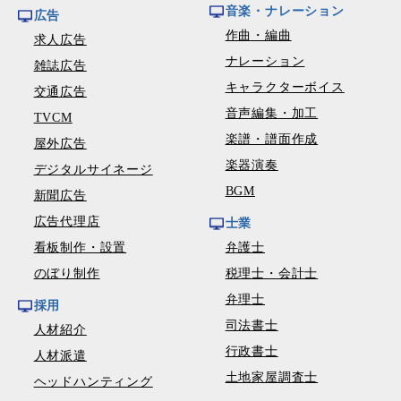
音楽・ナレーション
広告
作曲・編曲
求人広告
ナレーション
雑誌広告
キャラクターボイス
交通広告
音声編集・加工
TVCM
楽譜・譜面作成
屋外広告
楽器演奏
デジタルサイネージ
BGM
新聞広告
広告代理店
士業
看板制作・設置
弁護士
のぼり制作
税理士・会計士
弁理士
採用
司法書士
人材紹介
行政書士
人材派遣
土地家屋調査士
ヘッドハンティング