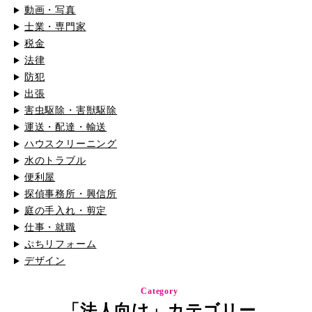
動画・写真
士業・専門家
税金
法律
防犯
出張
害虫駆除・害獣駆除
運送・配達・輸送
ハウスクリーニング
水のトラブル
便利屋
探偵事務所・興信所
庭の手入れ・剪定
仕事・就職
ぷちリフォーム
デザイン
Category
「法人向け」カテゴリー