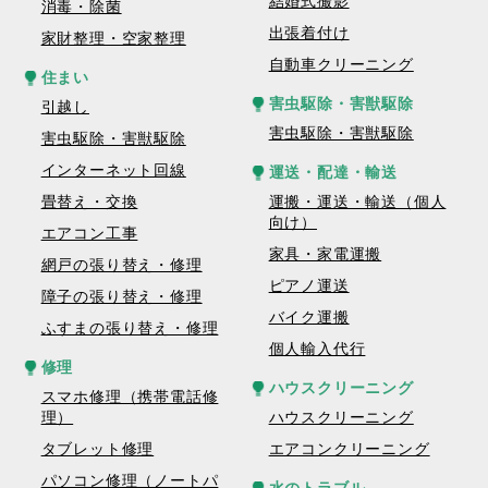
結婚式撮影
消毒・除菌
出張着付け
家財整理・空家整理
自動車クリーニング
住まい
害虫駆除・害獣駆除
引越し
害虫駆除・害獣駆除
害虫駆除・害獣駆除
インターネット回線
運送・配達・輸送
畳替え・交換
運搬・運送・輸送（個人
向け）
エアコン工事
家具・家電運搬
網戸の張り替え・修理
ピアノ運送
障子の張り替え・修理
バイク運搬
ふすまの張り替え・修理
個人輸入代行
修理
ハウスクリーニング
スマホ修理（携帯電話修
理）
ハウスクリーニング
タブレット修理
エアコンクリーニング
パソコン修理（ノートパ