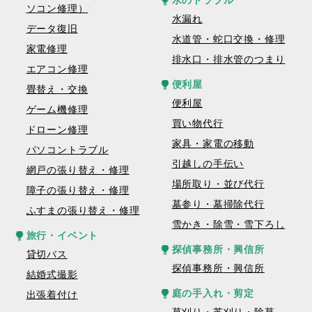
水のトラブル
ソコン修理）
水漏れ
データ復旧
水道管・蛇口交換・修理
家電修理
排水口・排水管のつまり
エアコン修理
便利屋
畳替え・交換
便利屋
ゲーム機修理
買い物代行
ドローン修理
家具・家電の移動
パソコントラブル
引越しの手伝い
網戸の張り替え・修理
場所取り・並び代行
障子の張り替え・修理
墓参り・墓掃除代行
ふすまの張り替え・修理
雪かき・除雪・雪下ろし
旅行・イベント
探偵事務所・興信所
貸切バス
探偵事務所・興信所
結婚式撮影
庭の手入れ・剪定
出張着付け