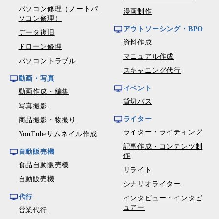
パソコン修理（ノートパ
漫画制作
ソコン修理）
アウトソーシング・BPO
データ復旧
資料作成
ドローン修理
マニュアル作成
パソコントラブル
スキャニング代行
動画・写真
イベント
動画作成・編集
貸切バス
写真撮影
ライター
商品撮影・物撮り
ライター・ライティング
YouTubeサムネイル作成
記事作成・コンテンツ制
自動販売機
作
食品自動販売機
リライト
自動販売機
シナリオライター
代行
インタビュー・インタビ
ュアー
営業代行