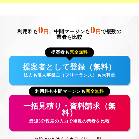
0
0
利用料も
円
、中間マージンも
円
で複数の
業者を比較
提案者も
完全無料
提案者として登録（無料）
法人も個人事業主（フリーランス）も大募集
利用料も中間マージンも
完全無料
一括見積り・資料請求（無
料）
最短3分程度の入力で複数の業者を比較