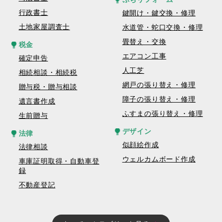
行政書士
鍵開け・鍵交換・修理
土地家屋調査士
水道管・蛇口交換・修理
畳替え・交換
税金
エアコン工事
確定申告
人工芝
相続相談・相続税
網戸の張り替え・修理
贈与税・贈与相談
障子の張り替え・修理
遺言書作成
ふすまの張り替え・修理
生前贈与
デザイン
法律
似顔絵作成
法律相談
ウェルカムボード作成
車庫証明取得・自動車登
録
不動産登記