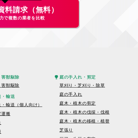
資料請求（無料）
入力で複数の業者を比較
・害獣駆除
庭の手入れ・剪定
・害獣駆除
草刈り・芝刈り・除草
庭の手入れ
達・輸送
庭木・植木の剪定
送・輸送（個人向け）
庭木・植木の伐採・伐根
電運搬
庭木・植木の移植・植替
送
芝張り
搬