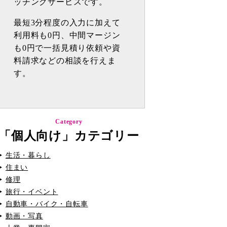
ッチングサービスです。
最短3分程度の入力に加えて
利用料も0円、中間マージン
も0円で一括見積り依頼や資
料請求などの相談を行えま
す。
Category
「個人向け」カテゴリー
生活・暮らし
住まい
修理
旅行・イベント
自動車・バイク・自転車
動画・写真