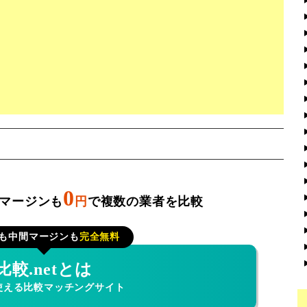
0
マージンも
円
で複数の業者を比較
も中間マージンも
完全無料
比較.netとは
使える比較マッチングサイト