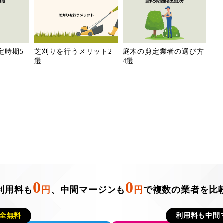
定時期5
芝刈りを行うメリット2
庭木の剪定業者の選び方
選
4選
0
0
利用料も
円
、中間マージンも
円
で複数の業者を比
全無料
利用料も中間