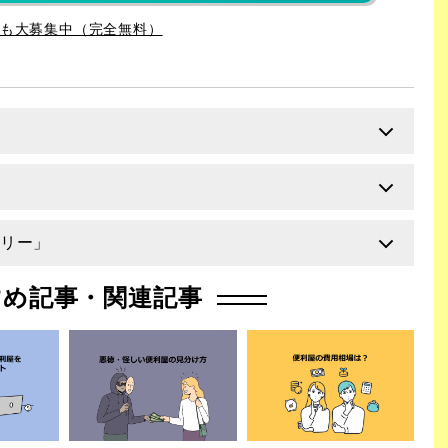
も大募集中（完全無料）
岩手県
宮城県
福島県
茨城県
栃木市
大田原市
ゴリー」
埼玉県
千葉県
お墓参り・掃除
DIY
すめ記事・関連記事
新潟県
富山県
収
大工
家具組立
山梨県
長野県
愛知県
三重県
大阪府
兵庫県