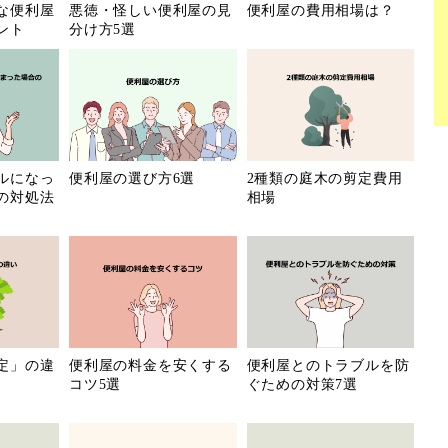
な便利屋
悪徳・怪しい便利屋の見
便利屋の費用相場は？
ント
分け方5選
鳥取県
島根県
山口県
徳島県
高知県
福岡県
熊本県
大分県
ルになっ
便利屋の選び方6選
2種類の庭木の剪定費用
の対処法
相場
沖縄県
定」の違
便利屋の料金を安くする
便利屋とのトラブルを防
コツ5選
ぐための対策7選