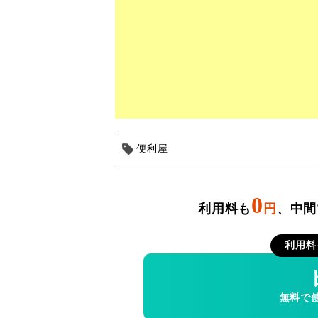
便利屋
0
利用料も
円
、中間
利用料
無料で