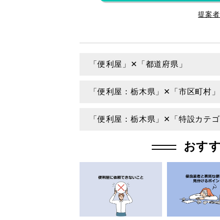
提案者
「便利屋」✕「都道府県」
北海道
青森県
「便利屋：栃木県」✕「市区町村」
秋田県
山形県
宇都宮市
足利市
「便利屋：栃木県」✕「特設カテ
栃木県
群馬県
お庭
片付け
おす
東京都
神奈川県
荷物やゴミの運搬
不用品回
石川県
福井県
岐阜県
静岡県
滋賀県
京都府