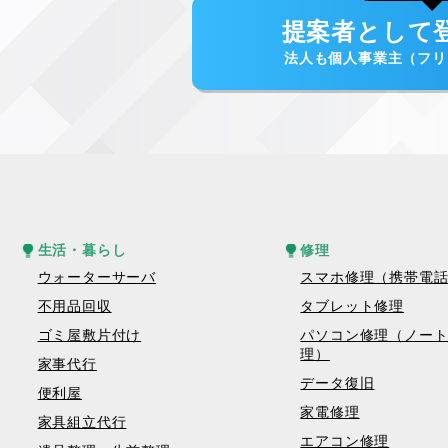
提案者として
法人も個人事業主（フリ
生活・暮らし
修理
ウォーターサーバ
スマホ修理（携帯電
不用品回収
タブレット修理
ゴミ屋敷片付け
パソコン修理（ノー
理）
家事代行
データ復旧
便利屋
家電修理
家具組立代行
エアコン修理