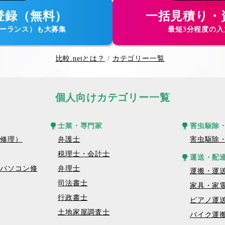
登録（無料）
一括見積り・
ーランス）も大募集
最短3分程度の
比較.netとは？
カテゴリー一覧
個人向けカテゴリー一覧
士業・専門家
害虫駆除
話修理）
弁護士
害虫駆除
税理士・会計士
運送・配
トパソコン修
弁理士
運搬・運
司法書士
家具・家
行政書士
ピアノ運
土地家屋調査士
バイク運