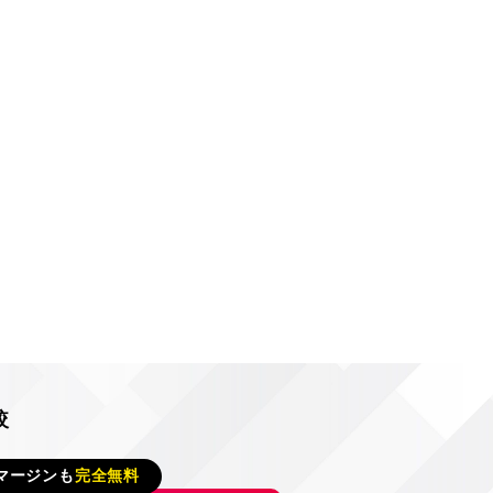
較
マージンも
完全無料