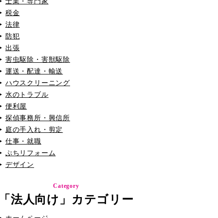
士業・専門家
税金
法律
防犯
出張
害虫駆除・害獣駆除
運送・配達・輸送
ハウスクリーニング
水のトラブル
便利屋
探偵事務所・興信所
庭の手入れ・剪定
仕事・就職
ぷちリフォーム
デザイン
Category
「法人向け」カテゴリー