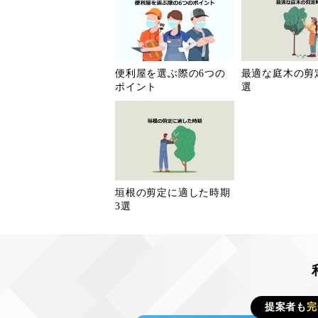
便利屋を選ぶ際の6つの
最適な庭木の剪
ポイント
選
垣根の剪定に適した時期
3選
提案者も
完