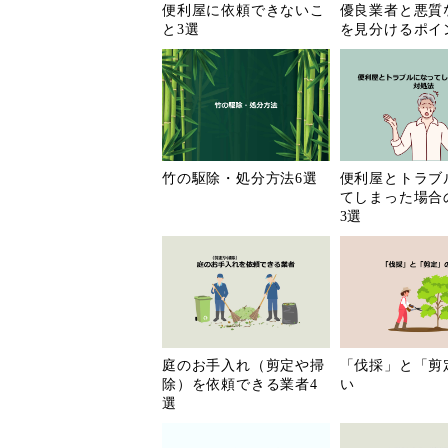
便利屋に依頼できないこ
優良業者と悪質
と3選
を見分けるポイ
奈良県
和歌山県
岡山県
広島県
香川県
愛媛県
佐賀県
長崎県
竹の駆除・処分方法6選
便利屋とトラブ
てしまった場合
宮崎県
鹿児島県
3選
庭のお手入れ（剪定や掃
「伐採」と「剪
除）を依頼できる業者4
い
選