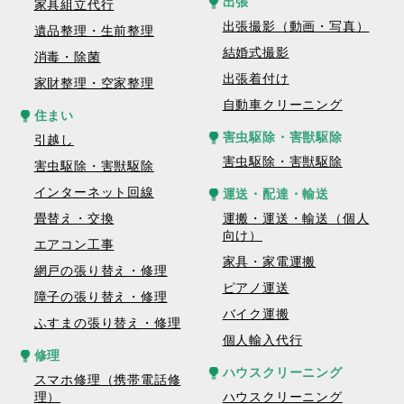
出張
家具組立代行
出張撮影（動画・写真）
遺品整理・生前整理
結婚式撮影
消毒・除菌
出張着付け
家財整理・空家整理
自動車クリーニング
住まい
害虫駆除・害獣駆除
引越し
害虫駆除・害獣駆除
害虫駆除・害獣駆除
インターネット回線
運送・配達・輸送
畳替え・交換
運搬・運送・輸送（個人
向け）
エアコン工事
家具・家電運搬
網戸の張り替え・修理
ピアノ運送
障子の張り替え・修理
バイク運搬
ふすまの張り替え・修理
個人輸入代行
修理
ハウスクリーニング
スマホ修理（携帯電話修
理）
ハウスクリーニング