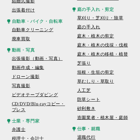
結婚式撮影
庭の手入れ・剪定
出張着付け
草刈り・芝刈り・除草
自動車・バイク・自転車
庭の手入れ
自動車クリーニング
庭木・植木の剪定
廃車買取
庭木・植木の伐採・伐根
動画・写真
庭木・植木の移植・植替
出張撮影（動画・写真）
芝張り
動画作成・編集
垣根・生垣の剪定
ドローン撮影
草むしり・草取り
写真撮影
人工芝
ビデオテープダビング
防草シート
CD/DVD/Blu-rayコピー・
砂利敷き
プレス
造園業者・植木屋・庭師
士業・専門家
仕事・就職
弁護士
退職代行
税理士・会計士