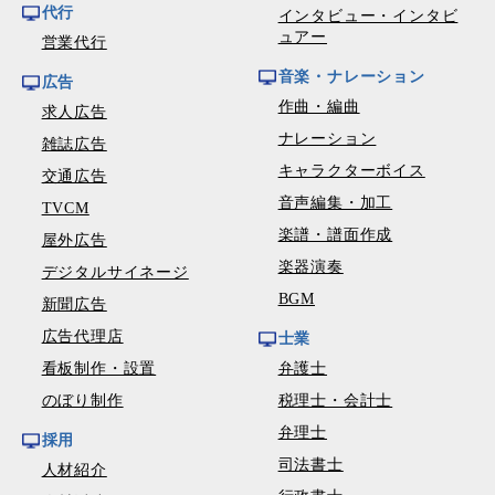
代行
インタビュー・インタビ
ュアー
営業代行
音楽・ナレーション
広告
作曲・編曲
求人広告
ナレーション
雑誌広告
キャラクターボイス
交通広告
音声編集・加工
TVCM
楽譜・譜面作成
屋外広告
楽器演奏
デジタルサイネージ
BGM
新聞広告
広告代理店
士業
看板制作・設置
弁護士
のぼり制作
税理士・会計士
弁理士
採用
司法書士
人材紹介