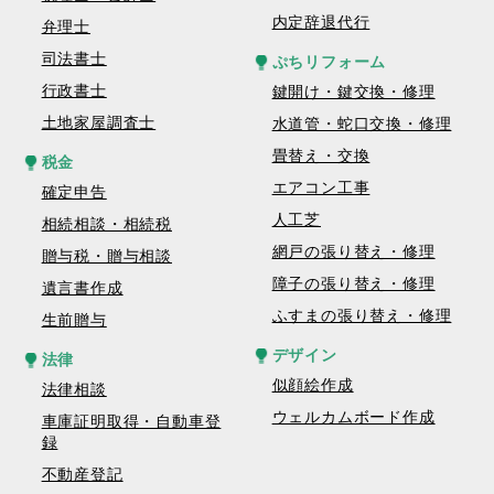
内定辞退代行
弁理士
司法書士
ぷちリフォーム
行政書士
鍵開け・鍵交換・修理
土地家屋調査士
水道管・蛇口交換・修理
畳替え・交換
税金
エアコン工事
確定申告
人工芝
相続相談・相続税
網戸の張り替え・修理
贈与税・贈与相談
障子の張り替え・修理
遺言書作成
ふすまの張り替え・修理
生前贈与
デザイン
法律
似顔絵作成
法律相談
ウェルカムボード作成
車庫証明取得・自動車登
録
不動産登記