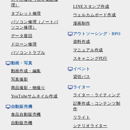
理）
LINEスタンプ作成
タブレット修理
ウェルカムボード作成
パソコン修理（ノートパ
漫画制作
ソコン修理）
アウトソーシング・BPO
データ復旧
資料作成
ドローン修理
マニュアル作成
パソコントラブル
スキャニング代行
動画・写真
イベント
動画作成・編集
貸切バス
写真撮影
ライター
商品撮影・物撮り
ライター・ライティング
YouTubeサムネイル作成
記事作成・コンテンツ制
自動販売機
作
食品自動販売機
リライト
自動販売機
シナリオライター