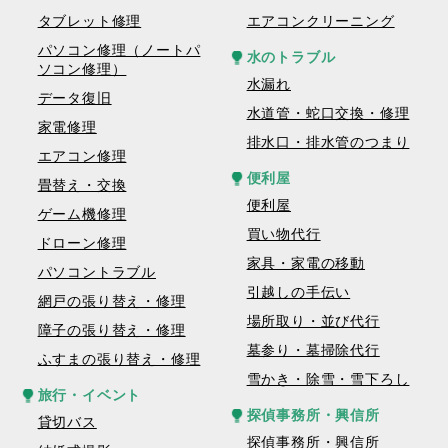
タブレット修理
エアコンクリーニング
パソコン修理（ノートパ
水のトラブル
ソコン修理）
水漏れ
データ復旧
水道管・蛇口交換・修理
家電修理
排水口・排水管のつまり
エアコン修理
便利屋
畳替え・交換
便利屋
ゲーム機修理
買い物代行
ドローン修理
家具・家電の移動
パソコントラブル
引越しの手伝い
網戸の張り替え・修理
場所取り・並び代行
障子の張り替え・修理
墓参り・墓掃除代行
ふすまの張り替え・修理
雪かき・除雪・雪下ろし
旅行・イベント
探偵事務所・興信所
貸切バス
探偵事務所・興信所