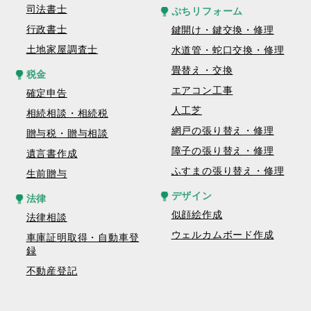
司法書士
ぷちリフォーム
行政書士
鍵開け・鍵交換・修理
土地家屋調査士
水道管・蛇口交換・修理
畳替え・交換
税金
エアコン工事
確定申告
人工芝
相続相談・相続税
網戸の張り替え・修理
贈与税・贈与相談
障子の張り替え・修理
遺言書作成
ふすまの張り替え・修理
生前贈与
デザイン
法律
似顔絵作成
法律相談
ウェルカムボード作成
車庫証明取得・自動車登
録
不動産登記