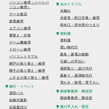
パソコン修理（ノートパ
水のトラブル
ソコン修理）
水漏れ
データ復旧
水道管・蛇口交換・修理
家電修理
排水口・排水管のつまり
エアコン修理
便利屋
畳替え・交換
便利屋
ゲーム機修理
買い物代行
ドローン修理
家具・家電の移動
パソコントラブル
引越しの手伝い
網戸の張り替え・修理
場所取り・並び代行
障子の張り替え・修理
墓参り・墓掃除代行
ふすまの張り替え・修理
雪かき・除雪・雪下ろし
旅行・イベント
探偵事務所・興信所
貸切バス
探偵事務所・興信所
結婚式撮影
庭の手入れ・剪定
出張着付け