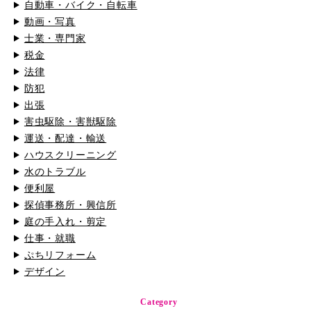
自動車・バイク・自転車
動画・写真
士業・専門家
税金
法律
防犯
出張
害虫駆除・害獣駆除
運送・配達・輸送
ハウスクリーニング
水のトラブル
便利屋
探偵事務所・興信所
庭の手入れ・剪定
仕事・就職
ぷちリフォーム
デザイン
Category