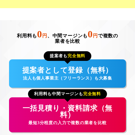
0
0
利用料も
円
、中間マージンも
円
で複数の
業者を比較
提案者も
完全無料
提案者として登録（無料）
法人も個人事業主（フリーランス）も大募集
利用料も中間マージンも
完全無料
一括見積り・資料請求（無
料）
最短3分程度の入力で複数の業者を比較