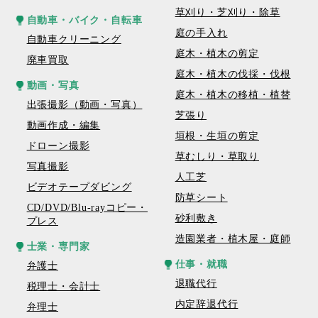
草刈り・芝刈り・除草
自動車・バイク・自転車
庭の手入れ
自動車クリーニング
庭木・植木の剪定
廃車買取
庭木・植木の伐採・伐根
動画・写真
庭木・植木の移植・植替
出張撮影（動画・写真）
芝張り
動画作成・編集
垣根・生垣の剪定
ドローン撮影
草むしり・草取り
写真撮影
人工芝
ビデオテープダビング
防草シート
CD/DVD/Blu-rayコピー・
砂利敷き
プレス
造園業者・植木屋・庭師
士業・専門家
仕事・就職
弁護士
退職代行
税理士・会計士
内定辞退代行
弁理士