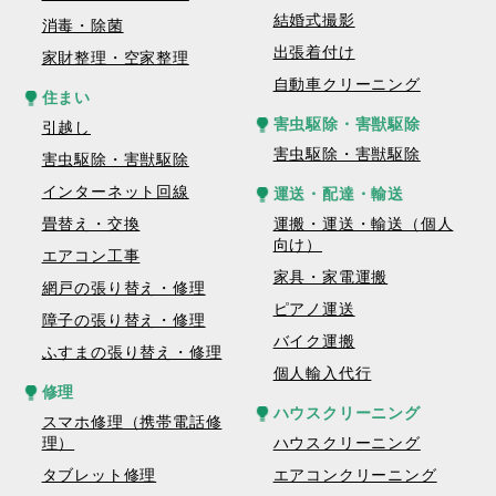
結婚式撮影
消毒・除菌
出張着付け
家財整理・空家整理
自動車クリーニング
住まい
害虫駆除・害獣駆除
引越し
害虫駆除・害獣駆除
害虫駆除・害獣駆除
インターネット回線
運送・配達・輸送
畳替え・交換
運搬・運送・輸送（個人
向け）
エアコン工事
家具・家電運搬
網戸の張り替え・修理
ピアノ運送
障子の張り替え・修理
バイク運搬
ふすまの張り替え・修理
個人輸入代行
修理
ハウスクリーニング
スマホ修理（携帯電話修
理）
ハウスクリーニング
タブレット修理
エアコンクリーニング