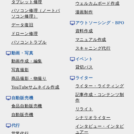
タブレット修理
ウェルカムボード作成
パソコン修理（ノートパ
漫画制作
ソコン修理）
アウトソーシング・BPO
データ復旧
資料作成
ドローン修理
マニュアル作成
パソコントラブル
スキャニング代行
動画・写真
イベント
動画作成・編集
貸切バス
写真撮影
ライター
商品撮影・物撮り
ライター・ライティング
YouTubeサムネイル作成
記事作成・コンテンツ制
自動販売機
作
食品自動販売機
リライト
自動販売機
シナリオライター
代行
インタビュー・インタビ
ュアー
営業代行