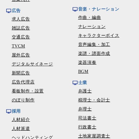
音楽・ナレーション
広告
作曲・編曲
求人広告
ナレーション
雑誌広告
キャラクターボイス
交通広告
音声編集・加工
TVCM
楽譜・譜面作成
屋外広告
楽器演奏
デジタルサイネージ
BGM
新聞広告
広告代理店
士業
看板制作・設置
弁護士
のぼり制作
税理士・会計士
弁理士
採用
司法書士
人材紹介
行政書士
人材派遣
土地家屋調査士
ヘッドハンティング