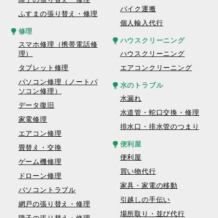
バイク運搬
ふすまの張り替え・修理
個人輸入代行
修理
ハウスクリーニング
スマホ修理（携帯電話修
理）
ハウスクリーニング
タブレット修理
エアコンクリーニング
パソコン修理（ノートパ
水のトラブル
ソコン修理）
水漏れ
データ復旧
水道管・蛇口交換・修理
家電修理
排水口・排水管のつまり
エアコン修理
便利屋
畳替え・交換
便利屋
ゲーム機修理
買い物代行
ドローン修理
家具・家電の移動
パソコントラブル
引越しの手伝い
網戸の張り替え・修理
場所取り・並び代行