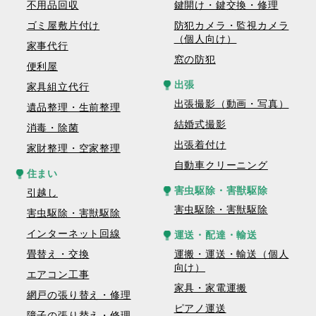
不用品回収
鍵開け・鍵交換・修理
ゴミ屋敷片付け
防犯カメラ・監視カメラ
（個人向け）
家事代行
窓の防犯
便利屋
出張
家具組立代行
出張撮影（動画・写真）
遺品整理・生前整理
結婚式撮影
消毒・除菌
出張着付け
家財整理・空家整理
自動車クリーニング
住まい
害虫駆除・害獣駆除
引越し
害虫駆除・害獣駆除
害虫駆除・害獣駆除
インターネット回線
運送・配達・輸送
畳替え・交換
運搬・運送・輸送（個人
向け）
エアコン工事
家具・家電運搬
網戸の張り替え・修理
ピアノ運送
障子の張り替え・修理