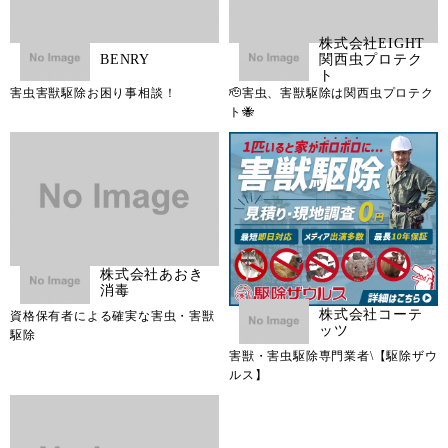
株式会社EIGHT
BENRY
関西虫プロテク
ト
害虫害獣駆除お困り事相談！
🫡害虫、害獣駆除は関西虫プロテク
ト🐝
株式会社あおき
消毒
株式会社コーテ
資格保有者による確実な害虫・害獣
ッツ
駆除
害獣・害虫駆除専門業者\【駆除ザウ
ルス】