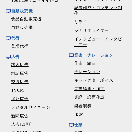
YouTubeサムネイル作成
記事作成・コンテンツ制
自動販売機
作
食品自動販売機
リライト
自動販売機
シナリオライター
代行
インタビュー・インタビ
ュアー
営業代行
音楽・ナレーション
広告
作曲・編曲
求人広告
ナレーション
雑誌広告
キャラクターボイス
交通広告
音声編集・加工
TVCM
楽譜・譜面作成
屋外広告
楽器演奏
デジタルサイネージ
BGM
新聞広告
広告代理店
士業