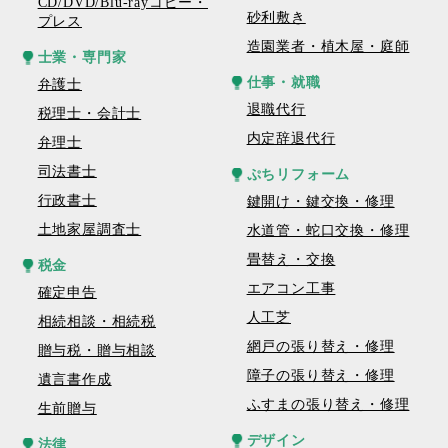
CD/DVD/Blu-rayコピー・
砂利敷き
プレス
造園業者・植木屋・庭師
士業・専門家
仕事・就職
弁護士
退職代行
税理士・会計士
内定辞退代行
弁理士
司法書士
ぷちリフォーム
行政書士
鍵開け・鍵交換・修理
土地家屋調査士
水道管・蛇口交換・修理
畳替え・交換
税金
エアコン工事
確定申告
人工芝
相続相談・相続税
網戸の張り替え・修理
贈与税・贈与相談
障子の張り替え・修理
遺言書作成
ふすまの張り替え・修理
生前贈与
デザイン
法律