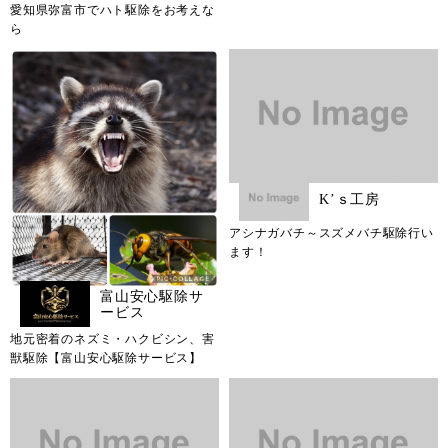
愛知県弥富市でハト駆除をお考えな
ら
K’ｓ工房
アシナガバチ～スズメバチ駆除行い
ます！
富山安心駆除サ
ービス
地元密着のネズミ・ハクビシン、害
獣駆除【富山安心駆除サービス】