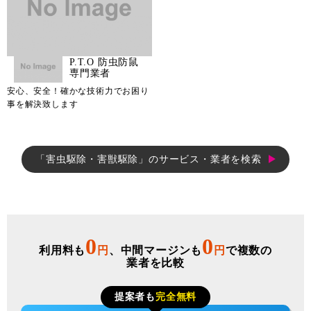
P.T.O 防虫防鼠
専門業者
安心、安全！確かな技術力でお困り
事を解決致します
「害虫駆除・害獣駆除」のサービス・業者を検索
0
0
利用料も
円
、中間マージンも
円
で複数の
業者を比較
提案者も
完全無料