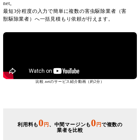
net。
最短3分程度の入力で簡単に複数の害虫駆除業者（害
獣駆除業者）へ一括見積もり依頼が行えます。
比較.netのサービス紹介動画（約2分）
0
0
利用料も
円
、中間マージンも
円
で複数の
業者を比較