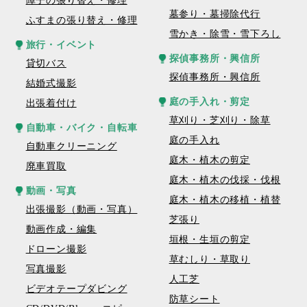
障子の張り替え・修理
墓参り・墓掃除代行
ふすまの張り替え・修理
雪かき・除雪・雪下ろし
旅行・イベント
探偵事務所・興信所
貸切バス
探偵事務所・興信所
結婚式撮影
庭の手入れ・剪定
出張着付け
草刈り・芝刈り・除草
自動車・バイク・自転車
庭の手入れ
自動車クリーニング
庭木・植木の剪定
廃車買取
庭木・植木の伐採・伐根
動画・写真
庭木・植木の移植・植替
出張撮影（動画・写真）
芝張り
動画作成・編集
垣根・生垣の剪定
ドローン撮影
草むしり・草取り
写真撮影
人工芝
ビデオテープダビング
防草シート