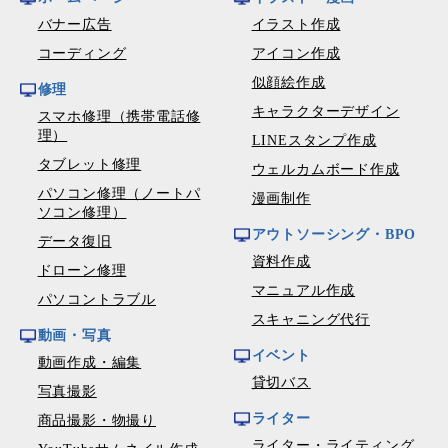
バナー広告
イラスト作成
コーディング
アイコン作成
似顔絵作成
修理
キャラクターデザイン
スマホ修理（携帯電話修
理）
LINEスタンプ作成
タブレット修理
ウェルカムボード作成
パソコン修理（ノートパ
漫画制作
ソコン修理）
アウトソーシング・BPO
データ復旧
資料作成
ドローン修理
マニュアル作成
パソコントラブル
スキャニング代行
動画・写真
イベント
動画作成・編集
貸切バス
写真撮影
ライター
商品撮影・物撮り
ライター・ライティング