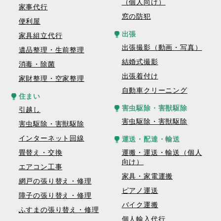
（個人向け）
家事代行
窓の防犯
便利屋
出張
家具組立代行
出張撮影（動画・写真）
遺品整理・生前整理
結婚式撮影
消毒・除菌
出張着付け
家財整理・空家整理
自動車クリーニング
住まい
害虫駆除・害獣駆除
引越し
害虫駆除・害獣駆除
害虫駆除・害獣駆除
インターネット回線
運送・配達・輸送
畳替え・交換
運搬・運送・輸送（個人
向け）
エアコン工事
家具・家電運搬
網戸の張り替え・修理
ピアノ運送
障子の張り替え・修理
バイク運搬
ふすまの張り替え・修理
個人輸入代行