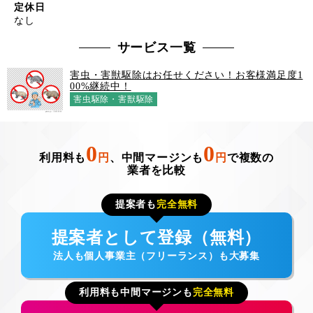
定休日
なし
サービス一覧
害虫・害獣駆除はお任せください！お客様満足度1
00%継続中！
害虫駆除・害獣駆除
0
0
利用料も
円
、中間マージンも
円
で複数の
業者を比較
提案者も
完全無料
提案者として登録（無料）
法人も個人事業主（フリーランス）も大募集
利用料も中間マージンも
完全無料