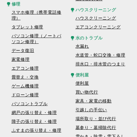
修理
ハウスクリーニング
スマホ修理（携帯電話修
理）
ハウスクリーニング
タブレット修理
エアコンクリーニング
パソコン修理（ノートパ
水のトラブル
ソコン修理）
水漏れ
データ復旧
水道管・蛇口交換・修理
家電修理
排水口・排水管のつまり
エアコン修理
便利屋
畳替え・交換
便利屋
ゲーム機修理
買い物代行
ドローン修理
家具・家電の移動
パソコントラブル
引越しの手伝い
網戸の張り替え・修理
場所取り・並び代行
障子の張り替え・修理
墓参り・墓掃除代行
ふすまの張り替え・修理
雪かき・除雪・雪下ろし