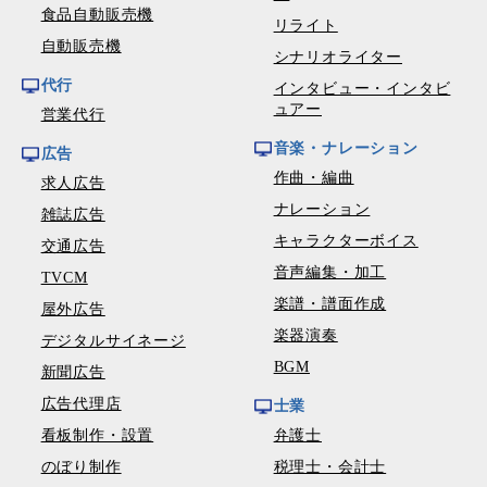
食品自動販売機
リライト
自動販売機
シナリオライター
代行
インタビュー・インタビ
ュアー
営業代行
音楽・ナレーション
広告
作曲・編曲
求人広告
ナレーション
雑誌広告
キャラクターボイス
交通広告
音声編集・加工
TVCM
楽譜・譜面作成
屋外広告
楽器演奏
デジタルサイネージ
BGM
新聞広告
広告代理店
士業
看板制作・設置
弁護士
のぼり制作
税理士・会計士