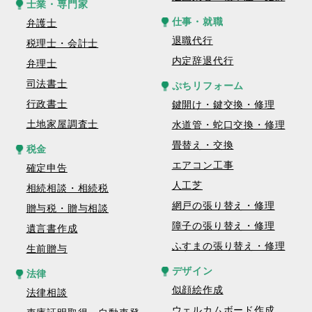
士業・専門家
仕事・就職
弁護士
退職代行
税理士・会計士
内定辞退代行
弁理士
司法書士
ぷちリフォーム
行政書士
鍵開け・鍵交換・修理
土地家屋調査士
水道管・蛇口交換・修理
畳替え・交換
税金
エアコン工事
確定申告
人工芝
相続相談・相続税
網戸の張り替え・修理
贈与税・贈与相談
障子の張り替え・修理
遺言書作成
ふすまの張り替え・修理
生前贈与
デザイン
法律
似顔絵作成
法律相談
ウェルカムボード作成