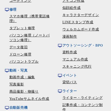
コーディング
アイコン作成
似顔絵作成
修理
キャラクターデザイン
スマホ修理（携帯電話修
理）
LINEスタンプ作成
タブレット修理
ウェルカムボード作成
パソコン修理（ノートパ
漫画制作
ソコン修理）
アウトソーシング・BPO
データ復旧
資料作成
ドローン修理
マニュアル作成
パソコントラブル
スキャニング代行
動画・写真
イベント
動画作成・編集
貸切バス
写真撮影
ライター
商品撮影・物撮り
ライター・ライティング
YouTubeサムネイル作成
記事作成・コンテンツ制
自動販売機
作