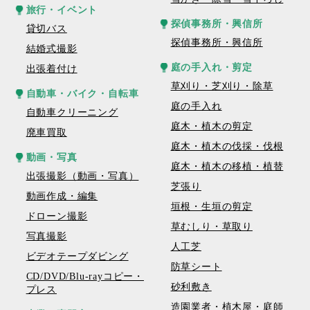
旅行・イベント
探偵事務所・興信所
貸切バス
探偵事務所・興信所
結婚式撮影
庭の手入れ・剪定
出張着付け
草刈り・芝刈り・除草
自動車・バイク・自転車
庭の手入れ
自動車クリーニング
庭木・植木の剪定
廃車買取
庭木・植木の伐採・伐根
動画・写真
庭木・植木の移植・植替
出張撮影（動画・写真）
芝張り
動画作成・編集
垣根・生垣の剪定
ドローン撮影
草むしり・草取り
写真撮影
人工芝
ビデオテープダビング
防草シート
CD/DVD/Blu-rayコピー・
砂利敷き
プレス
造園業者・植木屋・庭師