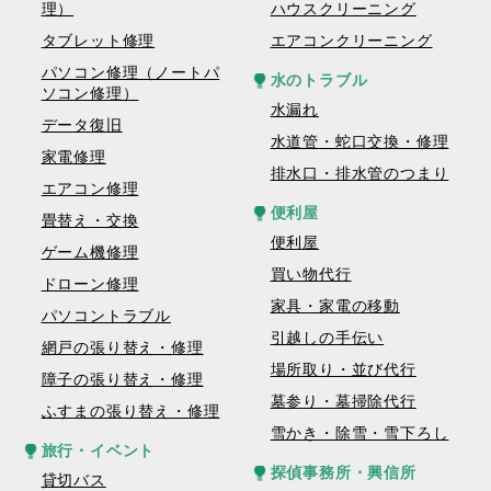
理）
ハウスクリーニング
タブレット修理
エアコンクリーニング
パソコン修理（ノートパ
水のトラブル
ソコン修理）
水漏れ
データ復旧
水道管・蛇口交換・修理
家電修理
排水口・排水管のつまり
エアコン修理
便利屋
畳替え・交換
便利屋
ゲーム機修理
買い物代行
ドローン修理
家具・家電の移動
パソコントラブル
引越しの手伝い
網戸の張り替え・修理
場所取り・並び代行
障子の張り替え・修理
墓参り・墓掃除代行
ふすまの張り替え・修理
雪かき・除雪・雪下ろし
旅行・イベント
探偵事務所・興信所
貸切バス