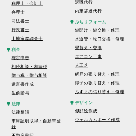
退職代行
税理士・会計士
内定辞退代行
弁理士
司法書士
ぷちリフォーム
行政書士
鍵開け・鍵交換・修理
土地家屋調査士
水道管・蛇口交換・修理
畳替え・交換
税金
エアコン工事
確定申告
人工芝
相続相談・相続税
網戸の張り替え・修理
贈与税・贈与相談
障子の張り替え・修理
遺言書作成
ふすまの張り替え・修理
生前贈与
デザイン
法律
似顔絵作成
法律相談
ウェルカムボード作成
車庫証明取得・自動車登
録
不動産登記