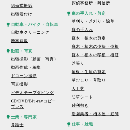
探偵事務所・興信所
結婚式撮影
庭の手入れ・剪定
出張着付け
草刈り・芝刈り・除草
自動車・バイク・自転車
庭の手入れ
自動車クリーニング
庭木・植木の剪定
廃車買取
庭木・植木の伐採・伐根
動画・写真
庭木・植木の移植・植替
出張撮影（動画・写真）
芝張り
動画作成・編集
垣根・生垣の剪定
ドローン撮影
草むしり・草取り
写真撮影
人工芝
ビデオテープダビング
防草シート
CD/DVD/Blu-rayコピー・
砂利敷き
プレス
造園業者・植木屋・庭師
士業・専門家
仕事・就職
弁護士