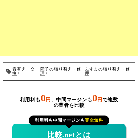
畳替え・交
障子の張り替え・修
ふすまの張り替え・修
換
理
理
0
0
利用料も
円
、中間マージンも
円
で複数
の業者を比較
利用料も中間マージンも
完全無料
比較.netとは