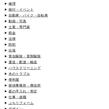
修理
旅行・イベント
自動車・バイク・自転車
動画・写真
士業・専門家
税金
法律
防犯
出張
害虫駆除・害獣駆除
運送・配達・輸送
ハウスクリーニング
水のトラブル
便利屋
探偵事務所・興信所
庭の手入れ・剪定
仕事・就職
ぷちリフォーム
デザイン