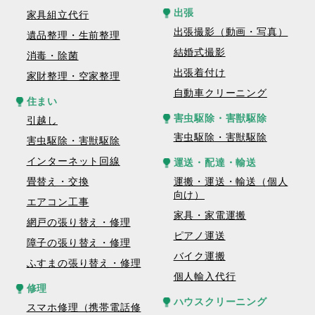
出張
家具組立代行
出張撮影（動画・写真）
遺品整理・生前整理
結婚式撮影
消毒・除菌
出張着付け
家財整理・空家整理
自動車クリーニング
住まい
害虫駆除・害獣駆除
引越し
害虫駆除・害獣駆除
害虫駆除・害獣駆除
インターネット回線
運送・配達・輸送
畳替え・交換
運搬・運送・輸送（個人
向け）
エアコン工事
家具・家電運搬
網戸の張り替え・修理
ピアノ運送
障子の張り替え・修理
バイク運搬
ふすまの張り替え・修理
個人輸入代行
修理
ハウスクリーニング
スマホ修理（携帯電話修