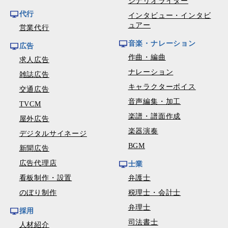
シナリオライター
代行
インタビュー・インタビ
ュアー
営業代行
音楽・ナレーション
広告
作曲・編曲
求人広告
ナレーション
雑誌広告
キャラクターボイス
交通広告
音声編集・加工
TVCM
楽譜・譜面作成
屋外広告
楽器演奏
デジタルサイネージ
BGM
新聞広告
広告代理店
士業
看板制作・設置
弁護士
のぼり制作
税理士・会計士
弁理士
採用
司法書士
人材紹介