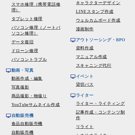
キャラクターデザイン
スマホ修理（携帯電話修
理）
LINEスタンプ作成
タブレット修理
ウェルカムボード作成
パソコン修理（ノートパ
漫画制作
ソコン修理）
アウトソーシング・BPO
データ復旧
資料作成
ドローン修理
マニュアル作成
パソコントラブル
スキャニング代行
動画・写真
イベント
動画作成・編集
貸切バス
写真撮影
ライター
商品撮影・物撮り
ライター・ライティング
YouTubeサムネイル作成
記事作成・コンテンツ制
自動販売機
作
食品自動販売機
リライト
自動販売機