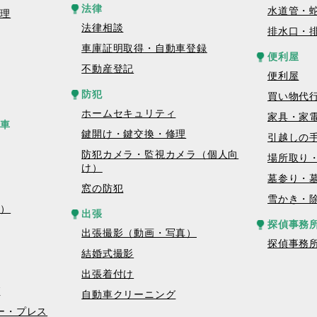
法律
水道管・
修理
法律相談
排水口・
車庫証明取得・自動車登録
便利屋
不動産登記
便利屋
防犯
買い物代
ホームセキュリティ
家具・家
転車
鍵開け・鍵交換・修理
引越しの
防犯カメラ・監視カメラ（個人向
場所取り
け）
墓参り・
窓の防犯
雪かき・
真）
出張
探偵事務
出張撮影（動画・写真）
探偵事務
結婚式撮影
出張着付け
グ
自動車クリーニング
コピー・プレス