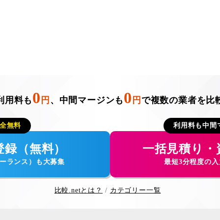
0
0
利用料も
円
、中間マージンも
円
で複数の業者を比
全無料
利用料も中間
登録（無料）
一括見積り・
ーランス）も大募集
最短3分程度の
比較.netとは？
カテゴリー一覧