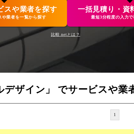
ビスや業者を探す
一括見積り・資
スや業者を一覧から探す
最短3分程度の入力
比較.netとは？
ルデザイン」 でサービスや業
1