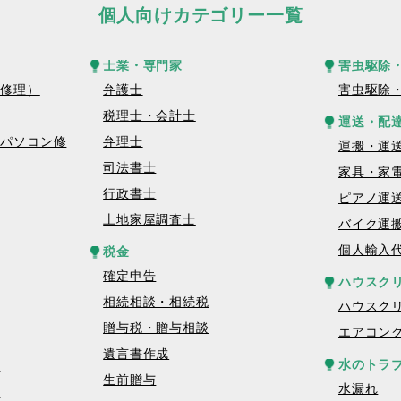
個人向けカテゴリー一覧
士業・専門家
害虫駆除
話修理）
弁護士
害虫駆除
税理士・会計士
運送・配
トパソコン修
弁理士
運搬・運
司法書士
家具・家
行政書士
ピアノ運
土地家屋調査士
バイク運
個人輸入
税金
確定申告
ハウスク
相続相談・相続税
ハウスク
贈与税・贈与相談
エアコン
遺言書作成
水のトラ
理
生前贈与
水漏れ
理