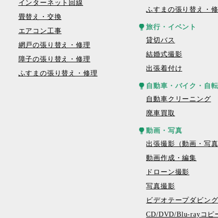
インターネット回線
ふすまの張り替え・
畳替え・交換
旅行・イベント
エアコン工事
貸切バス
網戸の張り替え・修理
結婚式撮影
障子の張り替え・修理
出張着付け
ふすまの張り替え・修理
自動車・バイク・自
自動車クリーニング
廃車買取
動画・写真
出張撮影（動画・写
動画作成・編集
ドローン撮影
写真撮影
ビデオテープダビン
CD/DVD/Blu-ray