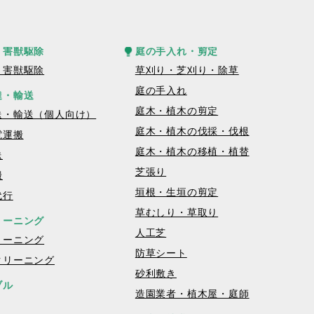
・害獣駆除
庭の手入れ・剪定
・害獣駆除
草刈り・芝刈り・除草
庭の手入れ
達・輸送
庭木・植木の剪定
送・輸送（個人向け）
庭木・植木の伐採・伐根
電運搬
庭木・植木の移植・植替
送
芝張り
搬
垣根・生垣の剪定
代行
草むしり・草取り
リーニング
人工芝
リーニング
防草シート
クリーニング
砂利敷き
ブル
造園業者・植木屋・庭師