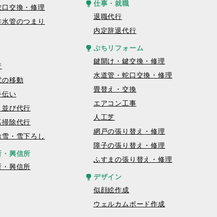
仕事・就職
蛇口交換・修理
退職代行
排水管のつまり
内定辞退代行
ぷちリフォーム
鍵開け・鍵交換・修理
行
水道管・蛇口交換・修理
電の移動
畳替え・交換
手伝い
エアコン工事
・並び代行
人工芝
墓掃除代行
網戸の張り替え・修理
除雪・雪下ろし
障子の張り替え・修理
所・興信所
ふすまの張り替え・修理
所・興信所
デザイン
似顔絵作成
ウェルカムボード作成