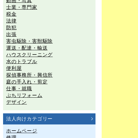
動画・写真
士業・専門家
税金
法律
防犯
出張
害虫駆除・害獣駆除
運送・配達・輸送
ハウスクリーニング
水のトラブル
便利屋
探偵事務所・興信所
庭の手入れ・剪定
仕事・就職
ぷちリフォーム
デザイン
法人向けカテゴリー
ホームページ
修理