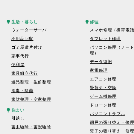
生活・暮らし
修理
ウォーターサーバ
スマホ修理（携帯電
不用品回収
タブレット修理
ゴミ屋敷片付け
パソコン修理（ノー
理）
家事代行
データ復旧
便利屋
家電修理
家具組立代行
エアコン修理
遺品整理・生前整理
畳替え・交換
消毒・除菌
ゲーム機修理
家財整理・空家整理
ドローン修理
住まい
パソコントラブル
引越し
網戸の張り替え・修
害虫駆除・害獣駆除
障子の張り替え・修