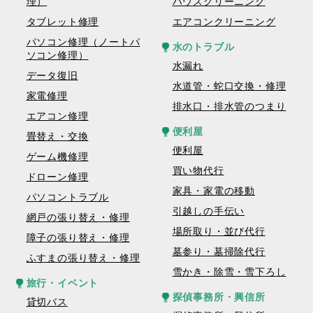
理）
ハウスクリーニング
タブレット修理
エアコンクリーニング
パソコン修理（ノートパ
水のトラブル
ソコン修理）
水漏れ
データ復旧
水道管・蛇口交換・修理
家電修理
排水口・排水管のつまり
エアコン修理
便利屋
畳替え・交換
便利屋
ゲーム機修理
買い物代行
ドローン修理
家具・家電の移動
パソコントラブル
引越しの手伝い
網戸の張り替え・修理
場所取り・並び代行
障子の張り替え・修理
墓参り・墓掃除代行
ふすまの張り替え・修理
雪かき・除雪・雪下ろし
旅行・イベント
探偵事務所・興信所
貸切バス