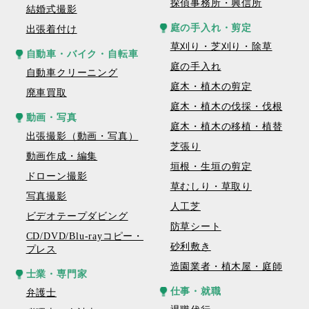
探偵事務所・興信所
結婚式撮影
庭の手入れ・剪定
出張着付け
草刈り・芝刈り・除草
自動車・バイク・自転車
庭の手入れ
自動車クリーニング
庭木・植木の剪定
廃車買取
庭木・植木の伐採・伐根
動画・写真
庭木・植木の移植・植替
出張撮影（動画・写真）
芝張り
動画作成・編集
垣根・生垣の剪定
ドローン撮影
草むしり・草取り
写真撮影
人工芝
ビデオテープダビング
防草シート
CD/DVD/Blu-rayコピー・
砂利敷き
プレス
造園業者・植木屋・庭師
士業・専門家
仕事・就職
弁護士