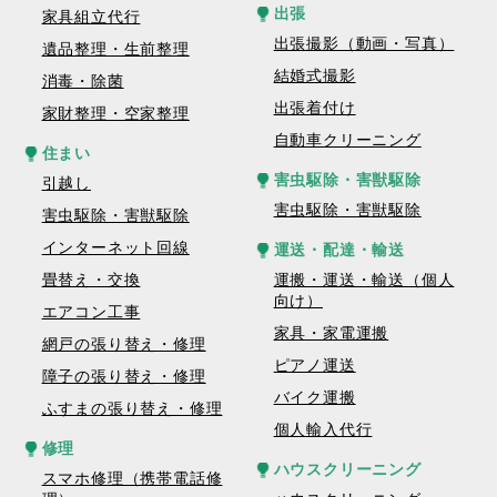
出張
家具組立代行
出張撮影（動画・写真）
遺品整理・生前整理
結婚式撮影
消毒・除菌
出張着付け
家財整理・空家整理
自動車クリーニング
住まい
害虫駆除・害獣駆除
引越し
害虫駆除・害獣駆除
害虫駆除・害獣駆除
インターネット回線
運送・配達・輸送
畳替え・交換
運搬・運送・輸送（個人
向け）
エアコン工事
家具・家電運搬
網戸の張り替え・修理
ピアノ運送
障子の張り替え・修理
バイク運搬
ふすまの張り替え・修理
個人輸入代行
修理
ハウスクリーニング
スマホ修理（携帯電話修