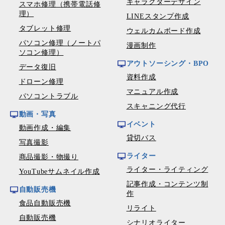
キャラクターデザイン
スマホ修理（携帯電話修
理）
LINEスタンプ作成
タブレット修理
ウェルカムボード作成
パソコン修理（ノートパ
漫画制作
ソコン修理）
アウトソーシング・BPO
データ復旧
資料作成
ドローン修理
マニュアル作成
パソコントラブル
スキャニング代行
動画・写真
イベント
動画作成・編集
貸切バス
写真撮影
ライター
商品撮影・物撮り
ライター・ライティング
YouTubeサムネイル作成
記事作成・コンテンツ制
自動販売機
作
食品自動販売機
リライト
自動販売機
シナリオライター