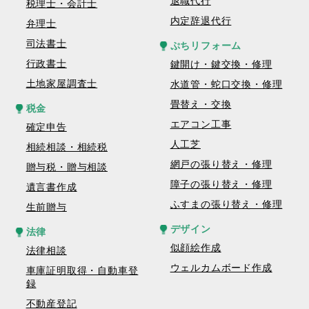
退職代行
税理士・会計士
内定辞退代行
弁理士
司法書士
ぷちリフォーム
行政書士
鍵開け・鍵交換・修理
土地家屋調査士
水道管・蛇口交換・修理
畳替え・交換
税金
エアコン工事
確定申告
人工芝
相続相談・相続税
網戸の張り替え・修理
贈与税・贈与相談
障子の張り替え・修理
遺言書作成
ふすまの張り替え・修理
生前贈与
デザイン
法律
似顔絵作成
法律相談
ウェルカムボード作成
車庫証明取得・自動車登
録
不動産登記