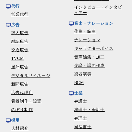
代行
インタビュー・インタビ
ュアー
営業代行
音楽・ナレーション
広告
作曲・編曲
求人広告
ナレーション
雑誌広告
キャラクターボイス
交通広告
音声編集・加工
TVCM
楽譜・譜面作成
屋外広告
楽器演奏
デジタルサイネージ
BGM
新聞広告
広告代理店
士業
看板制作・設置
弁護士
のぼり制作
税理士・会計士
弁理士
採用
司法書士
人材紹介