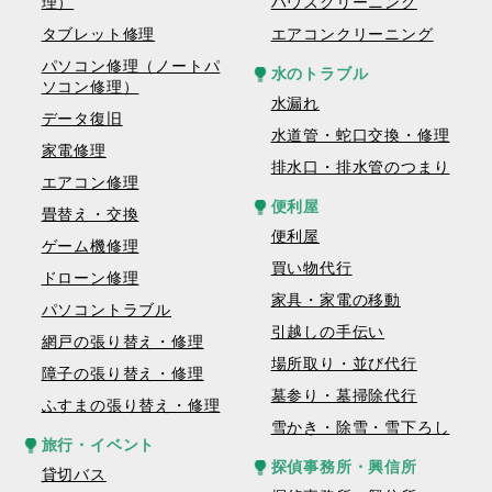
理）
ハウスクリーニング
タブレット修理
エアコンクリーニング
パソコン修理（ノートパ
水のトラブル
ソコン修理）
水漏れ
データ復旧
水道管・蛇口交換・修理
家電修理
排水口・排水管のつまり
エアコン修理
便利屋
畳替え・交換
便利屋
ゲーム機修理
買い物代行
ドローン修理
家具・家電の移動
パソコントラブル
引越しの手伝い
網戸の張り替え・修理
場所取り・並び代行
障子の張り替え・修理
墓参り・墓掃除代行
ふすまの張り替え・修理
雪かき・除雪・雪下ろし
旅行・イベント
探偵事務所・興信所
貸切バス