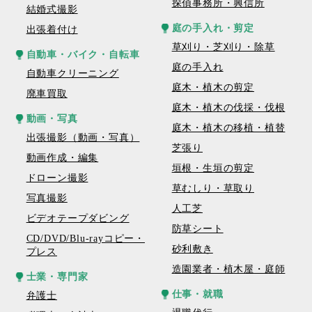
探偵事務所・興信所
結婚式撮影
庭の手入れ・剪定
出張着付け
草刈り・芝刈り・除草
自動車・バイク・自転車
庭の手入れ
自動車クリーニング
庭木・植木の剪定
廃車買取
庭木・植木の伐採・伐根
動画・写真
庭木・植木の移植・植替
出張撮影（動画・写真）
芝張り
動画作成・編集
垣根・生垣の剪定
ドローン撮影
草むしり・草取り
写真撮影
人工芝
ビデオテープダビング
防草シート
CD/DVD/Blu-rayコピー・
砂利敷き
プレス
造園業者・植木屋・庭師
士業・専門家
仕事・就職
弁護士