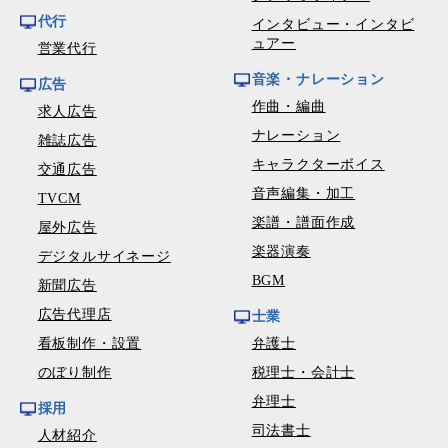
代行
インタビュー・インタビ
ュアー
営業代行
音楽・ナレーション
広告
作曲・編曲
求人広告
ナレーション
雑誌広告
キャラクターボイス
交通広告
音声編集・加工
TVCM
楽譜・譜面作成
屋外広告
楽器演奏
デジタルサイネージ
BGM
新聞広告
広告代理店
士業
看板制作・設置
弁護士
のぼり制作
税理士・会計士
弁理士
採用
司法書士
人材紹介