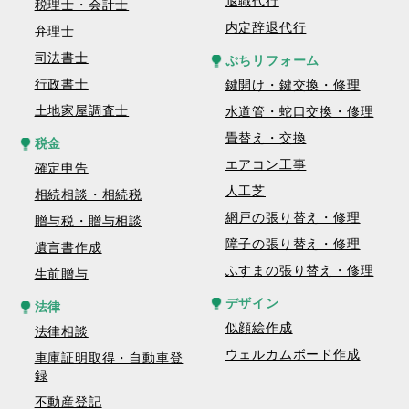
退職代行
税理士・会計士
内定辞退代行
弁理士
司法書士
ぷちリフォーム
行政書士
鍵開け・鍵交換・修理
土地家屋調査士
水道管・蛇口交換・修理
畳替え・交換
税金
エアコン工事
確定申告
人工芝
相続相談・相続税
網戸の張り替え・修理
贈与税・贈与相談
障子の張り替え・修理
遺言書作成
ふすまの張り替え・修理
生前贈与
デザイン
法律
似顔絵作成
法律相談
ウェルカムボード作成
車庫証明取得・自動車登
録
不動産登記