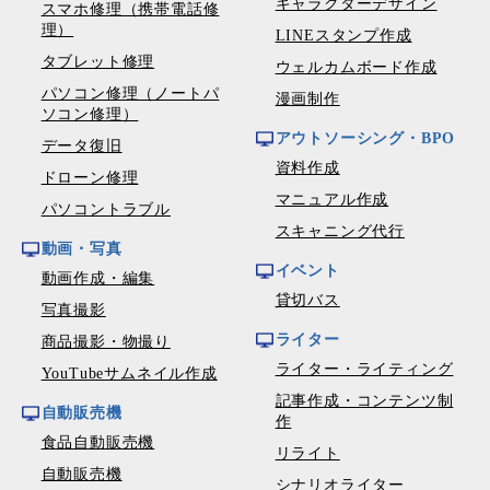
キャラクターデザイン
スマホ修理（携帯電話修
理）
LINEスタンプ作成
タブレット修理
ウェルカムボード作成
パソコン修理（ノートパ
漫画制作
ソコン修理）
アウトソーシング・BPO
データ復旧
資料作成
ドローン修理
マニュアル作成
パソコントラブル
スキャニング代行
動画・写真
イベント
動画作成・編集
貸切バス
写真撮影
ライター
商品撮影・物撮り
ライター・ライティング
YouTubeサムネイル作成
記事作成・コンテンツ制
自動販売機
作
食品自動販売機
リライト
自動販売機
シナリオライター