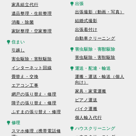
出張
家具組立代行
出張撮影（動画・写真）
遺品整理・生前整理
結婚式撮影
消毒・除菌
出張着付け
家財整理・空家整理
自動車クリーニング
住まい
害虫駆除・害獣駆除
引越し
害虫駆除・害獣駆除
害虫駆除・害獣駆除
インターネット回線
運送・配達・輸送
畳替え・交換
運搬・運送・輸送（個人
向け）
エアコン工事
家具・家電運搬
網戸の張り替え・修理
ピアノ運送
障子の張り替え・修理
バイク運搬
ふすまの張り替え・修理
個人輸入代行
修理
ハウスクリーニング
スマホ修理（携帯電話修