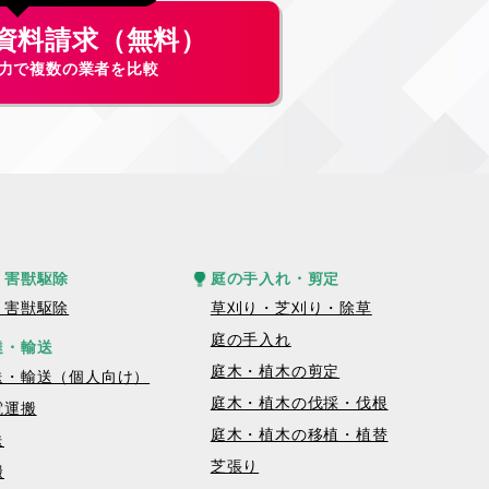
資料請求（無料）
入力で複数の業者を比較
・害獣駆除
庭の手入れ・剪定
・害獣駆除
草刈り・芝刈り・除草
庭の手入れ
達・輸送
庭木・植木の剪定
送・輸送（個人向け）
庭木・植木の伐採・伐根
電運搬
庭木・植木の移植・植替
送
芝張り
搬