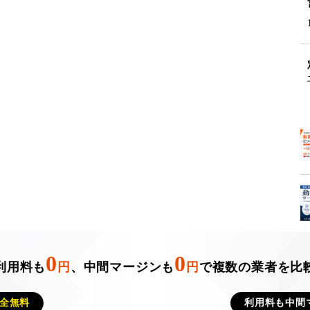
0
0
利用料も
円
、中間マージンも
円
で複数の業者を比
全無料
利用料も中間