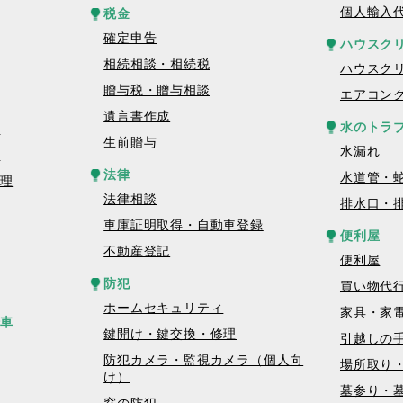
個人輸入
税金
確定申告
ハウスク
相続相談・相続税
ハウスク
贈与税・贈与相談
エアコン
遺言書作成
水のトラ
理
生前贈与
水漏れ
理
法律
水道管・
修理
法律相談
排水口・
車庫証明取得・自動車登録
便利屋
不動産登記
便利屋
防犯
買い物代
ホームセキュリティ
家具・家
転車
鍵開け・鍵交換・修理
引越しの
防犯カメラ・監視カメラ（個人向
場所取り
け）
墓参り・