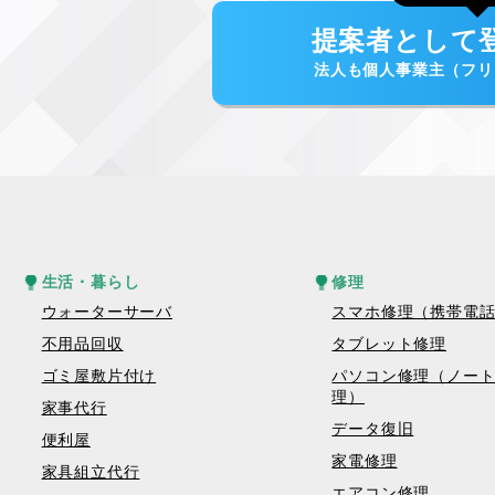
提案者として
法人も個人事業主（フリ
生活・暮らし
修理
ウォーターサーバ
スマホ修理（携帯電
不用品回収
タブレット修理
ゴミ屋敷片付け
パソコン修理（ノー
理）
家事代行
データ復旧
便利屋
家電修理
家具組立代行
エアコン修理