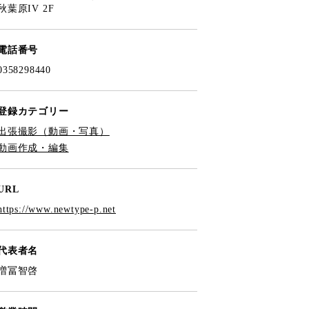
秋葉原IV 2F
電話番号
0358298440
登録カテゴリー
出張撮影（動画・写真）
動画作成・編集
URL
https://www.newtype-p.net
代表者名
増冨智啓