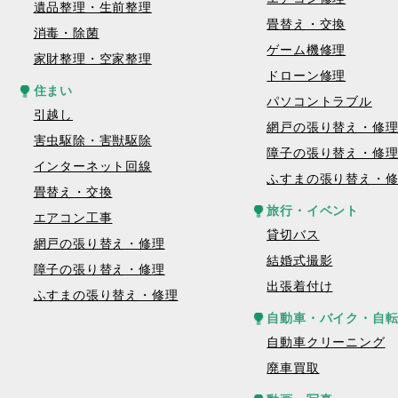
遺品整理・生前整理
畳替え・交換
消毒・除菌
ゲーム機修理
家財整理・空家整理
ドローン修理
住まい
パソコントラブル
引越し
網戸の張り替え・修
害虫駆除・害獣駆除
障子の張り替え・修
インターネット回線
ふすまの張り替え・
畳替え・交換
旅行・イベント
エアコン工事
貸切バス
網戸の張り替え・修理
結婚式撮影
障子の張り替え・修理
出張着付け
ふすまの張り替え・修理
自動車・バイク・自
自動車クリーニング
廃車買取