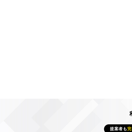
提案者も
完