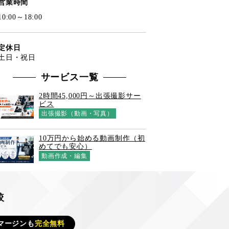
営業時間
10:00～18:00
定休日
土日・祝日
サービス一覧
2時間45,000円～出張撮影サー
ビス
出張撮影（動画・写真）
10万円から始める動画制作（初
めてでも安心）
動画作成・編集
較
マージンも
完全無料