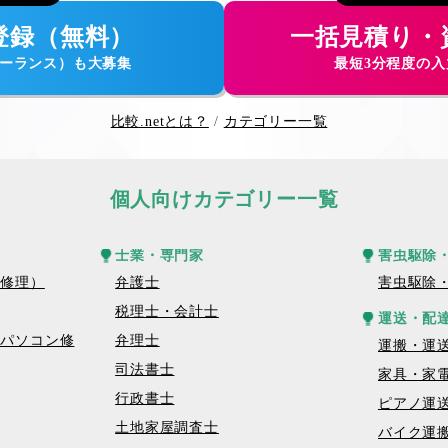
登録（無料）
一括見積り・
ーランス）も大募集
最短3分程度の
比較.netとは？
カテゴリー一覧
個人向けカテゴリー一覧
士業・専門家
害虫駆除
話修理）
弁護士
害虫駆除
税理士・会計士
運送・配
トパソコン修
弁理士
運搬・運
司法書士
家具・家
行政書士
ピアノ運
土地家屋調査士
バイク運