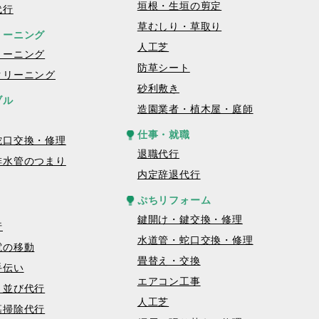
垣根・生垣の剪定
代行
草むしり・草取り
リーニング
人工芝
リーニング
防草シート
クリーニング
砂利敷き
ブル
造園業者・植木屋・庭師
仕事・就職
蛇口交換・修理
退職代行
排水管のつまり
内定辞退代行
ぷちリフォーム
鍵開け・鍵交換・修理
行
水道管・蛇口交換・修理
電の移動
畳替え・交換
手伝い
エアコン工事
・並び代行
人工芝
墓掃除代行