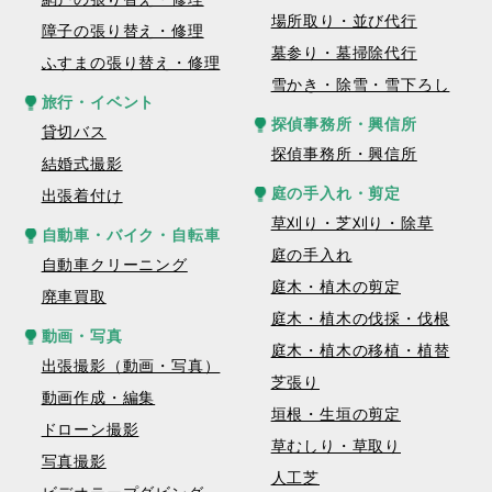
場所取り・並び代行
障子の張り替え・修理
墓参り・墓掃除代行
ふすまの張り替え・修理
雪かき・除雪・雪下ろし
旅行・イベント
探偵事務所・興信所
貸切バス
探偵事務所・興信所
結婚式撮影
庭の手入れ・剪定
出張着付け
草刈り・芝刈り・除草
自動車・バイク・自転車
庭の手入れ
自動車クリーニング
庭木・植木の剪定
廃車買取
庭木・植木の伐採・伐根
動画・写真
庭木・植木の移植・植替
出張撮影（動画・写真）
芝張り
動画作成・編集
垣根・生垣の剪定
ドローン撮影
草むしり・草取り
写真撮影
人工芝