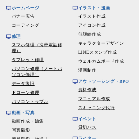
ホームページ
イラスト・漫画
バナー広告
イラスト作成
コーディング
アイコン作成
似顔絵作成
修理
キャラクターデザイン
スマホ修理（携帯電話修
理）
LINEスタンプ作成
タブレット修理
ウェルカムボード作成
パソコン修理（ノートパ
漫画制作
ソコン修理）
アウトソーシング・BPO
データ復旧
資料作成
ドローン修理
マニュアル作成
パソコントラブル
スキャニング代行
動画・写真
イベント
動画作成・編集
貸切バス
写真撮影
ライター