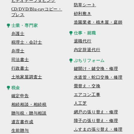
ビデオテープダビング
防草シート
CD/DVD/Blu-rayコピー・
砂利敷き
プレス
造園業者・植木屋・庭師
士業・専門家
仕事・就職
弁護士
退職代行
税理士・会計士
内定辞退代行
弁理士
司法書士
ぷちリフォーム
行政書士
鍵開け・鍵交換・修理
土地家屋調査士
水道管・蛇口交換・修理
畳替え・交換
税金
エアコン工事
確定申告
人工芝
相続相談・相続税
網戸の張り替え・修理
贈与税・贈与相談
障子の張り替え・修理
遺言書作成
ふすまの張り替え・修理
生前贈与