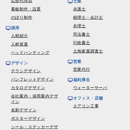
広告代理店
士業
看板制作・設置
弁護士
のぼり制作
税理士・会計士
弁理士
採用
司法書士
人材紹介
行政書士
人材派遣
土地家屋調査士
ヘッドハンティング
営業
デザイン
営業代行
チラシデザイン
パンフレットデザイン
福利厚生
カタログデザイン
ウォーターサーバ
会社案内・採用案内デザ
オフィス・店舗
イン
エアコン工事
名刺デザイン
ポスターデザイン
シール・ステッカーデザ