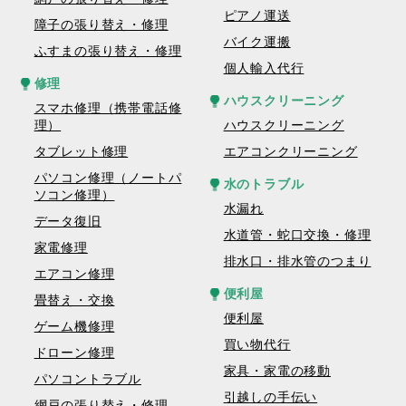
ピアノ運送
障子の張り替え・修理
バイク運搬
ふすまの張り替え・修理
個人輸入代行
修理
ハウスクリーニング
スマホ修理（携帯電話修
理）
ハウスクリーニング
タブレット修理
エアコンクリーニング
パソコン修理（ノートパ
水のトラブル
ソコン修理）
水漏れ
データ復旧
水道管・蛇口交換・修理
家電修理
排水口・排水管のつまり
エアコン修理
便利屋
畳替え・交換
便利屋
ゲーム機修理
買い物代行
ドローン修理
家具・家電の移動
パソコントラブル
引越しの手伝い
網戸の張り替え・修理