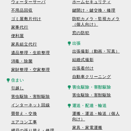
ウォーターサーバ
ホームセキュリティ
不用品回収
鍵開け・鍵交換・修理
ゴミ屋敷片付け
防犯カメラ・監視カメラ
（個人向け）
家事代行
窓の防犯
便利屋
出張
家具組立代行
出張撮影（動画・写真）
遺品整理・生前整理
結婚式撮影
消毒・除菌
出張着付け
家財整理・空家整理
自動車クリーニング
住まい
害虫駆除・害獣駆除
引越し
害虫駆除・害獣駆除
害虫駆除・害獣駆除
インターネット回線
運送・配達・輸送
畳替え・交換
運搬・運送・輸送（個人
向け）
エアコン工事
家具・家電運搬
網戸の張り替え・修理