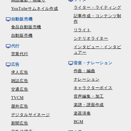
商品撮影・物撮り
ライター・ライティング
YouTubeサムネイル作成
記事作成・コンテンツ制
自動販売機
作
食品自動販売機
リライト
自動販売機
シナリオライター
代行
インタビュー・インタビ
ュアー
営業代行
音楽・ナレーション
広告
作曲・編曲
求人広告
ナレーション
雑誌広告
キャラクターボイス
交通広告
音声編集・加工
TVCM
楽譜・譜面作成
屋外広告
楽器演奏
デジタルサイネージ
BGM
新聞広告