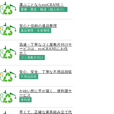
運ぶことならecoCRANE！
運搬・運送・輸送（個人向け）
安心と信頼の遺品整理
遺品整理・生前整理
迅速・丁寧なゴミ屋敷片付けサ
ービスは、ecoCRANEにお任
せ！
ゴミ屋敷片付け
安心、安全、丁寧な不用品回収
不用品回収
かゆい所に手が届く、便利屋サ
ービス
便利屋
早くて、正確な家具組み立て代