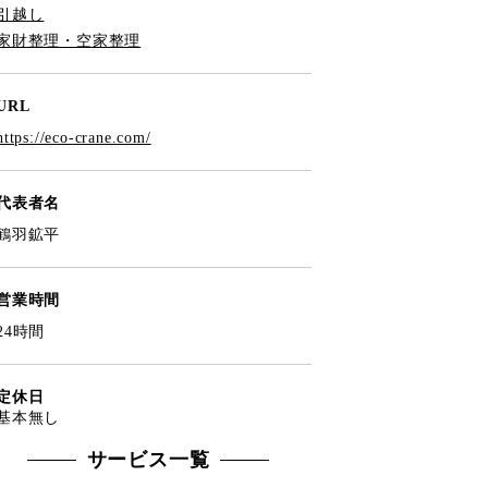
引越し
家財整理・空家整理
URL
https://eco-crane.com/
代表者名
鶴羽鉱平
営業時間
24時間
定休日
基本無し
サービス一覧