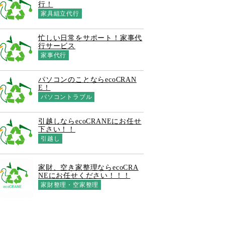
行！
家具組立代行
忙しい日常をサポート！家事代
行サービス
家事代行
パソコンのことならecoCRAN
E！
パソコントラブル
引越しならecoCRANEにお任せ
下さい！！
引越し
家財、空き家整理ならecoCRA
NEにお任せください！！！
家財整理・空家整理