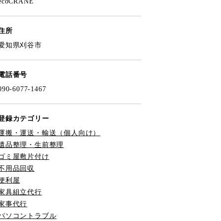
ecoCRANE
住所
愛知県刈谷市
電話番号
090-6077-1467
登録カテゴリー
運搬・運送・輸送（個人向け）
遺品整理・生前整理
ゴミ屋敷片付け
不用品回収
便利屋
家具組立代行
家事代行
パソコントラブル