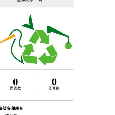
0
0
提案数
監修数
会社名/組織名