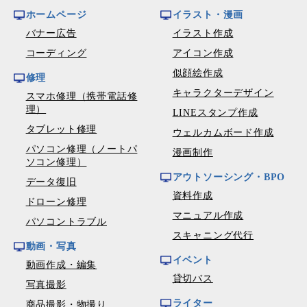
ホームページ
イラスト・漫画
バナー広告
イラスト作成
コーディング
アイコン作成
似顔絵作成
修理
キャラクターデザイン
スマホ修理（携帯電話修
理）
LINEスタンプ作成
タブレット修理
ウェルカムボード作成
パソコン修理（ノートパ
漫画制作
ソコン修理）
アウトソーシング・BPO
データ復旧
資料作成
ドローン修理
マニュアル作成
パソコントラブル
スキャニング代行
動画・写真
イベント
動画作成・編集
貸切バス
写真撮影
ライター
商品撮影・物撮り