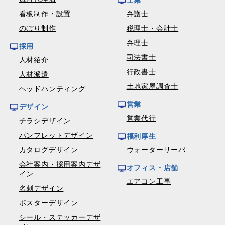
士業
看板制作・設置
弁護士
のぼり制作
税理士・会計士
弁理士
採用
司法書士
人材紹介
行政書士
人材派遣
土地家屋調査士
ヘッドハンティング
営業
デザイン
営業代行
チラシデザイン
パンフレットデザイン
福利厚生
カタログデザイン
ウォーターサーバ
会社案内・採用案内デザ
オフィス・店舗
イン
エアコン工事
名刺デザイン
ポスターデザイン
シール・ステッカーデザ