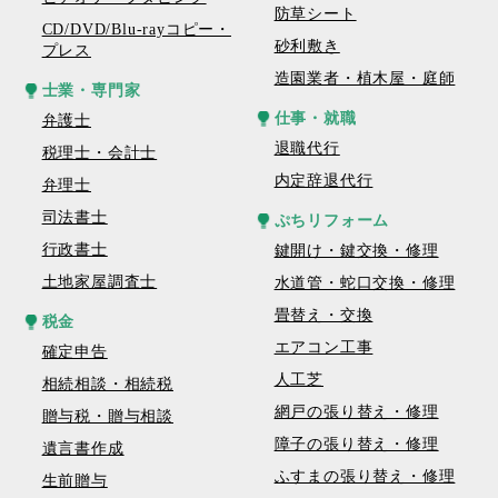
防草シート
CD/DVD/Blu-rayコピー・
砂利敷き
プレス
造園業者・植木屋・庭師
士業・専門家
仕事・就職
弁護士
退職代行
税理士・会計士
内定辞退代行
弁理士
司法書士
ぷちリフォーム
行政書士
鍵開け・鍵交換・修理
土地家屋調査士
水道管・蛇口交換・修理
畳替え・交換
税金
エアコン工事
確定申告
人工芝
相続相談・相続税
網戸の張り替え・修理
贈与税・贈与相談
障子の張り替え・修理
遺言書作成
ふすまの張り替え・修理
生前贈与