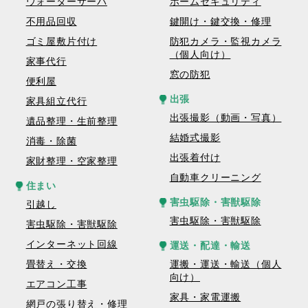
ウォーターサーバ
ホームセキュリティ
不用品回収
鍵開け・鍵交換・修理
ゴミ屋敷片付け
防犯カメラ・監視カメラ
（個人向け）
家事代行
窓の防犯
便利屋
出張
家具組立代行
出張撮影（動画・写真）
遺品整理・生前整理
結婚式撮影
消毒・除菌
出張着付け
家財整理・空家整理
自動車クリーニング
住まい
害虫駆除・害獣駆除
引越し
害虫駆除・害獣駆除
害虫駆除・害獣駆除
インターネット回線
運送・配達・輸送
畳替え・交換
運搬・運送・輸送（個人
向け）
エアコン工事
家具・家電運搬
網戸の張り替え・修理