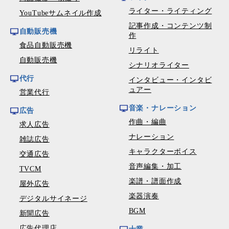
ライター・ライティング
YouTubeサムネイル作成
記事作成・コンテンツ制
自動販売機
作
食品自動販売機
リライト
自動販売機
シナリオライター
代行
インタビュー・インタビ
ュアー
営業代行
音楽・ナレーション
広告
作曲・編曲
求人広告
ナレーション
雑誌広告
キャラクターボイス
交通広告
音声編集・加工
TVCM
楽譜・譜面作成
屋外広告
楽器演奏
デジタルサイネージ
BGM
新聞広告
広告代理店