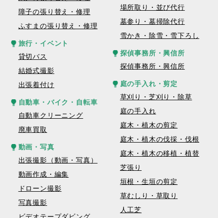
場所取り・並び代行
障子の張り替え・修理
墓参り・墓掃除代行
ふすまの張り替え・修理
雪かき・除雪・雪下ろし
旅行・イベント
探偵事務所・興信所
貸切バス
探偵事務所・興信所
結婚式撮影
庭の手入れ・剪定
出張着付け
草刈り・芝刈り・除草
自動車・バイク・自転車
庭の手入れ
自動車クリーニング
庭木・植木の剪定
廃車買取
庭木・植木の伐採・伐根
動画・写真
庭木・植木の移植・植替
出張撮影（動画・写真）
芝張り
動画作成・編集
垣根・生垣の剪定
ドローン撮影
草むしり・草取り
写真撮影
人工芝
ビデオテープダビング