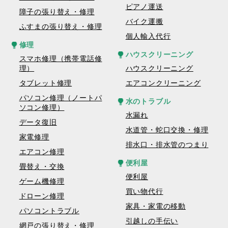
ピアノ運送
障子の張り替え・修理
バイク運搬
ふすまの張り替え・修理
個人輸入代行
修理
ハウスクリーニング
スマホ修理（携帯電話修
理）
ハウスクリーニング
タブレット修理
エアコンクリーニング
パソコン修理（ノートパ
水のトラブル
ソコン修理）
水漏れ
データ復旧
水道管・蛇口交換・修理
家電修理
排水口・排水管のつまり
エアコン修理
便利屋
畳替え・交換
便利屋
ゲーム機修理
買い物代行
ドローン修理
家具・家電の移動
パソコントラブル
引越しの手伝い
網戸の張り替え・修理