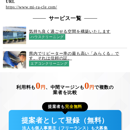
URL
https://www.mi-ra-cle.com/
サービス一覧
気持ち良く過ごせる空間を構築いたします
ハウスクリーニング
県内でリピーター率の最も高い「みらくる」で
す。それは信頼の証。
エアコンクリーニング
0
0
利用料も
円
、中間マージンも
円
で複数の
業者を比較
提案者も
完全無料
提案者として登録（無料）
法人も個人事業主（フリーランス）も大募集