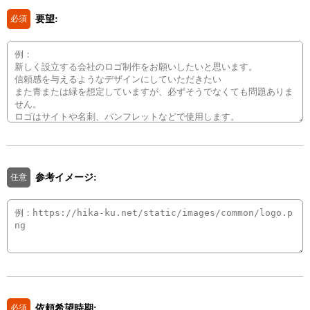
要望:
必須
参考イメージ:
任意
依頼希望時期:
必須