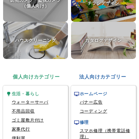
防犯カメラ・監視カメラ
富山県富山市
チラシデザイン
（個人向け）
個人輸入代行
モデルロケットエンジン
群馬県前橋市
ハウスクリーニング
カタログデザイン
個人向けカテゴリー
法人向けカテゴリー
生活・暮らし
ホームページ
ウォーターサーバ
バナー広告
不用品回収
コーディング
ゴミ屋敷片付け
修理
家事代行
スマホ修理（携帯電話修
理）
便利屋