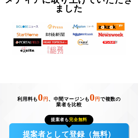
ました
0
0
利用料も
円
、中間マージンも
円
で複数の
業者を比較
提案者も
完全無料
提案者として登録（無料）