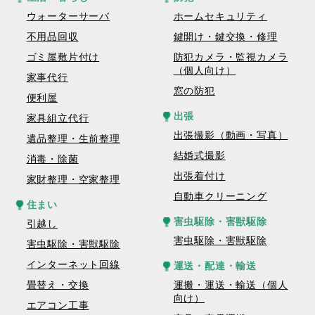
ウォーターサーバ
ホームセキュリティ
不用品回収
鍵開け・鍵交換・修理
ゴミ屋敷片付け
防犯カメラ・監視カメラ
（個人向け）
家事代行
窓の防犯
便利屋
出張
家具組立代行
出張撮影（動画・写真）
遺品整理・生前整理
結婚式撮影
消毒・除菌
出張着付け
家財整理・空家整理
自動車クリーニング
住まい
害虫駆除・害獣駆除
引越し
害虫駆除・害獣駆除
害虫駆除・害獣駆除
インターネット回線
運送・配達・輸送
畳替え・交換
運搬・運送・輸送（個人
向け）
エアコン工事