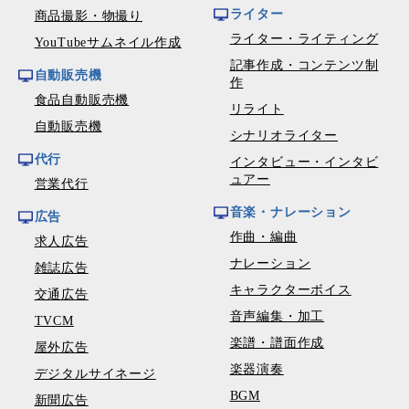
ライター
商品撮影・物撮り
ライター・ライティング
YouTubeサムネイル作成
記事作成・コンテンツ制
自動販売機
作
食品自動販売機
リライト
自動販売機
シナリオライター
代行
インタビュー・インタビ
ュアー
営業代行
音楽・ナレーション
広告
作曲・編曲
求人広告
ナレーション
雑誌広告
キャラクターボイス
交通広告
音声編集・加工
TVCM
楽譜・譜面作成
屋外広告
楽器演奏
デジタルサイネージ
BGM
新聞広告