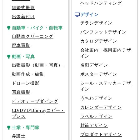
ヘッドハンティング
結婚式撮影
デザイン
出張着付け
チラシデザイン
自動車・バイク・自転車
パンフレットデザイン
自動車クリーニング
カタログデザイン
廃車買取
会社案内・採用案内デザ
イン
動画・写真
出張撮影（動画・写真）
名刺デザイン
動画作成・編集
ポスターデザイン
ドローン撮影
シール・ステッカーデザ
イン
写真撮影
うちわデザイン
ビデオテープダビング
カレンダーデザイン
CD/DVD/Blu-rayコピー・
プレス
ラベルデザイン
封筒デザイン
士業・専門家
プロダクトデザイン
弁護士