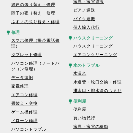
家具・家電運搬
網戸の張り替え・修理
ピアノ運送
障子の張り替え・修理
バイク運搬
ふすまの張り替え・修理
個人輸入代行
修理
ハウスクリーニング
スマホ修理（携帯電話修
理）
ハウスクリーニング
タブレット修理
エアコンクリーニング
パソコン修理（ノートパ
水のトラブル
ソコン修理）
水漏れ
データ復旧
水道管・蛇口交換・修理
家電修理
排水口・排水管のつまり
エアコン修理
便利屋
畳替え・交換
便利屋
ゲーム機修理
買い物代行
ドローン修理
家具・家電の移動
パソコントラブル