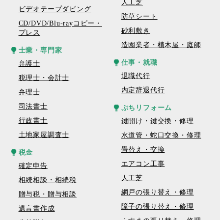
人工芝
ビデオテープダビング
防草シート
CD/DVD/Blu-rayコピー・
砂利敷き
プレス
造園業者・植木屋・庭師
士業・専門家
仕事・就職
弁護士
退職代行
税理士・会計士
内定辞退代行
弁理士
司法書士
ぷちリフォーム
行政書士
鍵開け・鍵交換・修理
土地家屋調査士
水道管・蛇口交換・修理
畳替え・交換
税金
エアコン工事
確定申告
人工芝
相続相談・相続税
網戸の張り替え・修理
贈与税・贈与相談
障子の張り替え・修理
遺言書作成