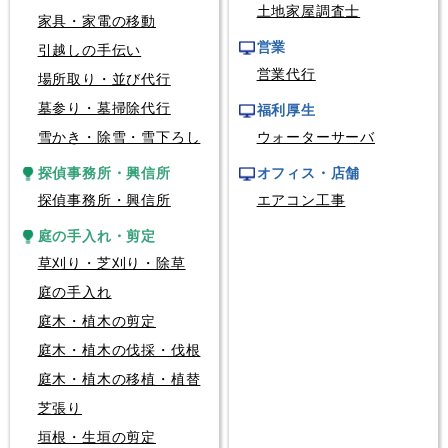
土地家屋調査士
家具・家電の移動
営業
引越しの手伝い
営業代行
場所取り・並び代行
墓参り・墓掃除代行
福利厚生
雪かき・除雪・雪下ろし
ウォーターサーバ
探偵事務所・興信所
オフィス・店舗
探偵事務所・興信所
エアコン工事
庭の手入れ・剪定
草刈り・芝刈り・除草
庭の手入れ
庭木・植木の剪定
庭木・植木の伐採・伐根
庭木・植木の移植・植替
芝張り
垣根・生垣の剪定