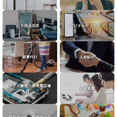
個人輸入代行
モデルロケットエンジン
群馬県前橋市
不用品回収
デジタルサイネージ
探偵事務所・興信所
いじめ加害者の住所特定
神奈川県横浜市
土地家屋調査士
家事代行
人材紹介
建物表題登記
愛知県豊田市
ピアノ運送
スマホ修理（携帯電話修
サイレントピアノの距離１０分の運送
人材派遣
理）
東京都台東区
砂利敷き
庭に車を止められるように砂利を敷きたい