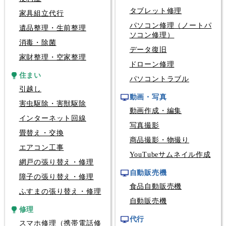
タブレット修理
家具組立代行
パソコン修理（ノートパ
遺品整理・生前整理
ソコン修理）
消毒・除菌
データ復旧
家財整理・空家整理
ドローン修理
住まい
パソコントラブル
引越し
動画・写真
害虫駆除・害獣駆除
動画作成・編集
インターネット回線
写真撮影
畳替え・交換
商品撮影・物撮り
エアコン工事
YouTubeサムネイル作成
網戸の張り替え・修理
自動販売機
障子の張り替え・修理
食品自動販売機
ふすまの張り替え・修理
自動販売機
修理
代行
スマホ修理（携帯電話修