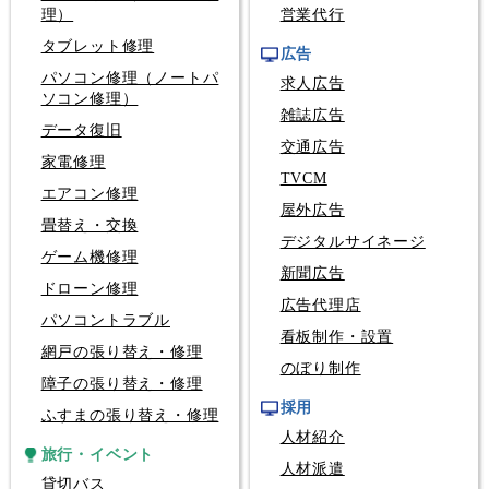
理）
営業代行
タブレット修理
広告
パソコン修理（ノートパ
求人広告
ソコン修理）
雑誌広告
データ復旧
交通広告
家電修理
TVCM
エアコン修理
屋外広告
畳替え・交換
デジタルサイネージ
ゲーム機修理
新聞広告
ドローン修理
広告代理店
パソコントラブル
看板制作・設置
網戸の張り替え・修理
のぼり制作
障子の張り替え・修理
採用
ふすまの張り替え・修理
人材紹介
旅行・イベント
人材派遣
貸切バス