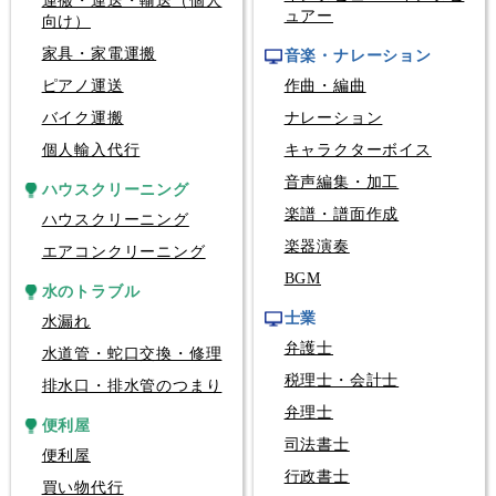
運搬・運送・輸送（個人
ュアー
向け）
家具・家電運搬
音楽・ナレーション
ピアノ運送
作曲・編曲
バイク運搬
ナレーション
個人輸入代行
キャラクターボイス
音声編集・加工
ハウスクリーニング
楽譜・譜面作成
ハウスクリーニング
楽器演奏
エアコンクリーニング
BGM
水のトラブル
士業
水漏れ
弁護士
水道管・蛇口交換・修理
税理士・会計士
排水口・排水管のつまり
弁理士
便利屋
司法書士
便利屋
行政書士
買い物代行