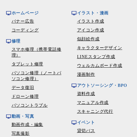
ホームページ
イラスト・漫画
バナー広告
イラスト作成
コーディング
アイコン作成
似顔絵作成
修理
キャラクターデザイン
スマホ修理（携帯電話修
理）
LINEスタンプ作成
タブレット修理
ウェルカムボード作成
パソコン修理（ノートパ
漫画制作
ソコン修理）
アウトソーシング・BPO
データ復旧
資料作成
ドローン修理
マニュアル作成
パソコントラブル
スキャニング代行
動画・写真
イベント
動画作成・編集
貸切バス
写真撮影