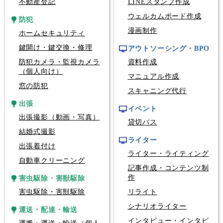
不動産登記
LINEスタンプ作成
ウェルカムボード作成
防犯
漫画制作
ホームセキュリティ
鍵開け・鍵交換・修理
アウトソーシング・BPO
防犯カメラ・監視カメラ
資料作成
（個人向け）
マニュアル作成
窓の防犯
スキャニング代行
出張
イベント
出張撮影（動画・写真）
貸切バス
結婚式撮影
ライター
出張着付け
ライター・ライティング
自動車クリーニング
記事作成・コンテンツ制
作
害虫駆除・害獣駆除
害虫駆除・害獣駆除
リライト
シナリオライター
運送・配達・輸送
インタビュー・インタビ