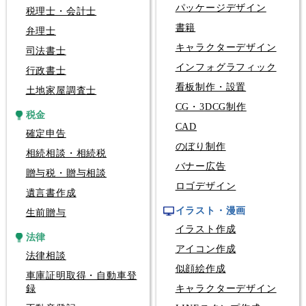
パッケージデザイン
税理士・会計士
書籍
弁理士
キャラクターデザイン
司法書士
インフォグラフィック
行政書士
看板制作・設置
土地家屋調査士
CG・3DCG制作
税金
CAD
確定申告
のぼり制作
相続相談・相続税
バナー広告
贈与税・贈与相談
ロゴデザイン
遺言書作成
イラスト・漫画
生前贈与
イラスト作成
法律
アイコン作成
法律相談
似顔絵作成
車庫証明取得・自動車登
録
キャラクターデザイン