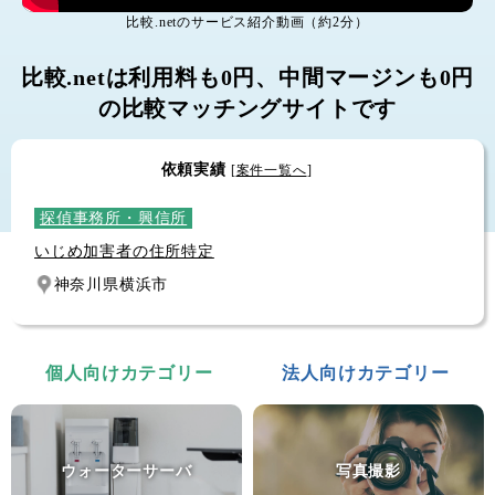
個人輸入代行
比較.netのサービス紹介動画（約2分）
モデルロケットエンジン
比較.netは利用料も0円、中間マージンも0円
群馬県前橋市
の比較マッチングサイトです
探偵事務所・興信所
いじめ加害者の住所特定
依頼実績
[
案件一覧へ
]
神奈川県横浜市
土地家屋調査士
建物表題登記
愛知県豊田市
ピアノ運送
サイレントピアノの距離１０分の運送
個人向けカテゴリー
法人向けカテゴリー
東京都台東区
砂利敷き
庭に車を止められるように砂利を敷きたい
ウォーターサーバ
写真撮影
富山県富山市