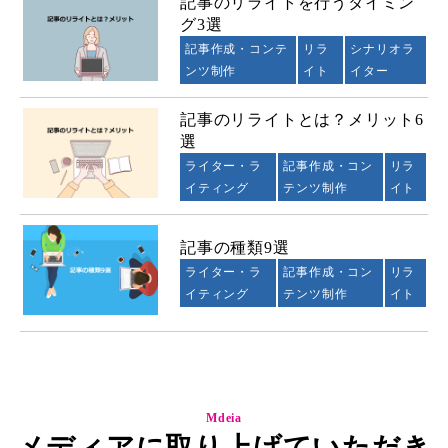
記事のリライトを行うタイミン
グ3選
記事作成・コンテ
リラ
シナリオラ
ンツ制作
イト
イター
記事のリライトとは？メリット6
選
ライター・ラ
記事作成・コン
リラ
イティング
テンツ制作
イト
記事の種類9選
ライター・ラ
記事作成・コン
リラ
イティング
テンツ制作
イト
Mdeia
メディアに取り上げていただき