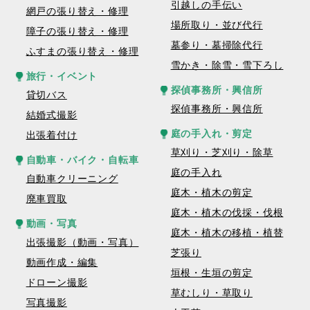
引越しの手伝い
網戸の張り替え・修理
場所取り・並び代行
障子の張り替え・修理
墓参り・墓掃除代行
ふすまの張り替え・修理
雪かき・除雪・雪下ろし
旅行・イベント
探偵事務所・興信所
貸切バス
探偵事務所・興信所
結婚式撮影
庭の手入れ・剪定
出張着付け
草刈り・芝刈り・除草
自動車・バイク・自転車
庭の手入れ
自動車クリーニング
庭木・植木の剪定
廃車買取
庭木・植木の伐採・伐根
動画・写真
庭木・植木の移植・植替
出張撮影（動画・写真）
芝張り
動画作成・編集
垣根・生垣の剪定
ドローン撮影
草むしり・草取り
写真撮影