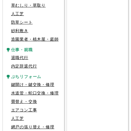
草むしり・草取り
人工芝
防草シート
砂利敷き
造園業者・植木屋・庭師
仕事・就職
退職代行
内定辞退代行
ぷちリフォーム
鍵開け・鍵交換・修理
水道管・蛇口交換・修理
畳替え・交換
エアコン工事
人工芝
網戸の張り替え・修理