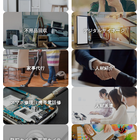
個人輸入代行
モデルロケットエンジン
群馬県前橋市
不用品回収
デジタルサイネージ
探偵事務所・興信所
いじめ加害者の住所特定
神奈川県横浜市
土地家屋調査士
家事代行
人材紹介
建物表題登記
愛知県豊田市
ピアノ運送
スマホ修理（携帯電話修
サイレントピアノの距離１０分の運送
人材派遣
理）
東京都台東区
砂利敷き
庭に車を止められるように砂利を敷きたい