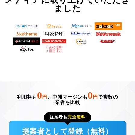
ました
0
0
利用料も
円
、中間マージンも
円
で複数の
業者を比較
提案者も
完全無料
提案者として登録（無料）