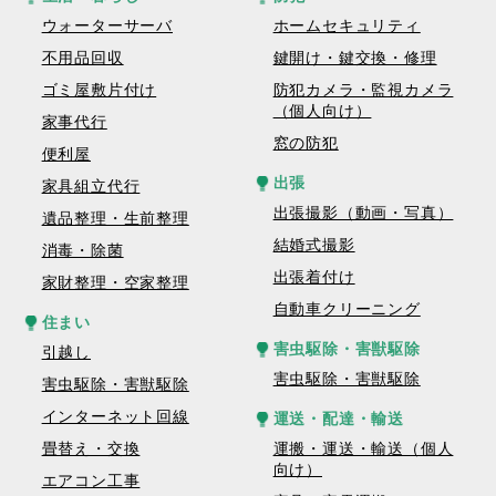
ウォーターサーバ
ホームセキュリティ
不用品回収
鍵開け・鍵交換・修理
ゴミ屋敷片付け
防犯カメラ・監視カメラ
（個人向け）
家事代行
窓の防犯
便利屋
出張
家具組立代行
出張撮影（動画・写真）
遺品整理・生前整理
結婚式撮影
消毒・除菌
出張着付け
家財整理・空家整理
自動車クリーニング
住まい
害虫駆除・害獣駆除
引越し
害虫駆除・害獣駆除
害虫駆除・害獣駆除
インターネット回線
運送・配達・輸送
畳替え・交換
運搬・運送・輸送（個人
向け）
エアコン工事