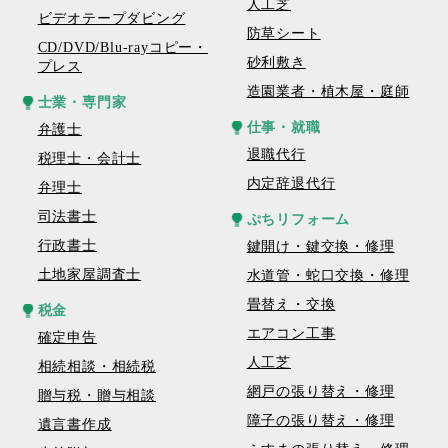
人工芝
ビデオテープダビング
防草シート
CD/DVD/Blu-rayコピー・
砂利敷き
プレス
造園業者・植木屋・庭師
士業・専門家
仕事・就職
弁護士
退職代行
税理士・会計士
内定辞退代行
弁理士
司法書士
ぷちリフォーム
行政書士
鍵開け・鍵交換・修理
土地家屋調査士
水道管・蛇口交換・修理
畳替え・交換
税金
エアコン工事
確定申告
人工芝
相続相談・相続税
網戸の張り替え・修理
贈与税・贈与相談
障子の張り替え・修理
遺言書作成