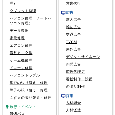
理）
営業代行
タブレット修理
広告
パソコン修理（ノートパ
求人広告
ソコン修理）
雑誌広告
データ復旧
交通広告
家電修理
TVCM
エアコン修理
屋外広告
畳替え・交換
デジタルサイネージ
ゲーム機修理
新聞広告
ドローン修理
広告代理店
パソコントラブル
看板制作・設置
網戸の張り替え・修理
のぼり制作
障子の張り替え・修理
採用
ふすまの張り替え・修理
人材紹介
旅行・イベント
人材派遣
貸切バス