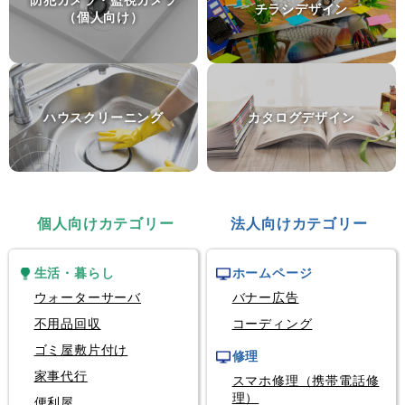
防犯カメラ・監視カメラ
富山県富山市
チラシデザイン
（個人向け）
個人輸入代行
モデルロケットエンジン
群馬県前橋市
ハウスクリーニング
カタログデザイン
個人向けカテゴリー
法人向けカテゴリー
生活・暮らし
ホームページ
ウォーターサーバ
バナー広告
不用品回収
コーディング
ゴミ屋敷片付け
修理
家事代行
スマホ修理（携帯電話修
理）
便利屋