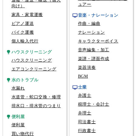
運搬・運送・輸送（個人
ュアー
向け）
家具・家電運搬
音楽・ナレーション
ピアノ運送
作曲・編曲
バイク運搬
ナレーション
個人輸入代行
キャラクターボイス
音声編集・加工
ハウスクリーニング
楽譜・譜面作成
ハウスクリーニング
楽器演奏
エアコンクリーニング
BGM
水のトラブル
士業
水漏れ
弁護士
水道管・蛇口交換・修理
税理士・会計士
排水口・排水管のつまり
弁理士
便利屋
司法書士
便利屋
行政書士
買い物代行