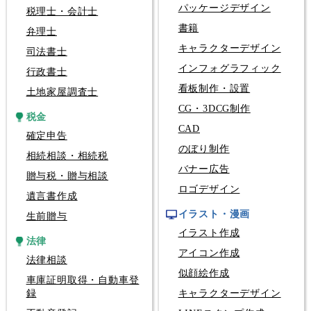
パッケージデザイン
税理士・会計士
書籍
弁理士
キャラクターデザイン
司法書士
インフォグラフィック
行政書士
看板制作・設置
土地家屋調査士
CG・3DCG制作
税金
CAD
確定申告
のぼり制作
相続相談・相続税
バナー広告
贈与税・贈与相談
ロゴデザイン
遺言書作成
イラスト・漫画
生前贈与
イラスト作成
法律
アイコン作成
法律相談
似顔絵作成
車庫証明取得・自動車登
録
キャラクターデザイン