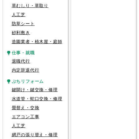
草むしり・草取り
人工芝
防草シート
砂利敷き
造園業者・植木屋・庭師
仕事・就職
退職代行
内定辞退代行
ぷちリフォーム
鍵開け・鍵交換・修理
水道管・蛇口交換・修理
畳替え・交換
エアコン工事
人工芝
網戸の張り替え・修理