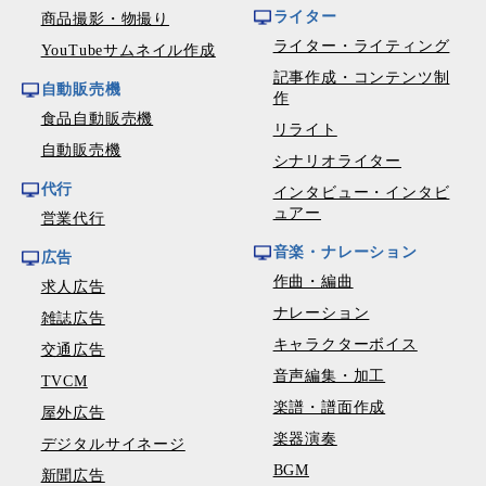
ライター
商品撮影・物撮り
ライター・ライティング
YouTubeサムネイル作成
記事作成・コンテンツ制
自動販売機
作
食品自動販売機
リライト
自動販売機
シナリオライター
代行
インタビュー・インタビ
ュアー
営業代行
音楽・ナレーション
広告
作曲・編曲
求人広告
ナレーション
雑誌広告
キャラクターボイス
交通広告
音声編集・加工
TVCM
楽譜・譜面作成
屋外広告
楽器演奏
デジタルサイネージ
BGM
新聞広告