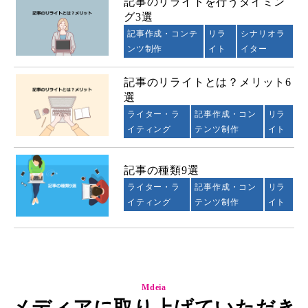
記事のリライトを行うタイミン
グ3選
記事作成・コンテ
リラ
シナリオラ
ンツ制作
イト
イター
記事のリライトとは？メリット6
選
ライター・ラ
記事作成・コン
リラ
イティング
テンツ制作
イト
記事の種類9選
ライター・ラ
記事作成・コン
リラ
イティング
テンツ制作
イト
Mdeia
メディアに取り上げていただき