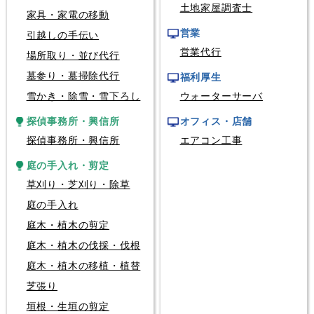
土地家屋調査士
家具・家電の移動
営業
引越しの手伝い
営業代行
場所取り・並び代行
墓参り・墓掃除代行
福利厚生
雪かき・除雪・雪下ろし
ウォーターサーバ
探偵事務所・興信所
オフィス・店舗
探偵事務所・興信所
エアコン工事
庭の手入れ・剪定
草刈り・芝刈り・除草
庭の手入れ
庭木・植木の剪定
庭木・植木の伐採・伐根
庭木・植木の移植・植替
芝張り
垣根・生垣の剪定