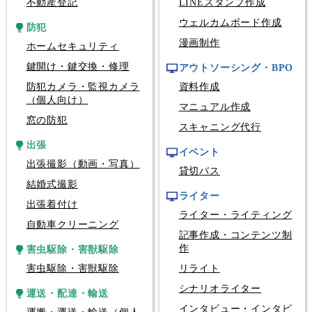
不動産登記
LINEスタンプ作成
ウェルカムボード作成
防犯
漫画制作
ホームセキュリティ
鍵開け・鍵交換・修理
アウトソーシング・BPO
防犯カメラ・監視カメラ
資料作成
（個人向け）
マニュアル作成
窓の防犯
スキャニング代行
出張
イベント
出張撮影（動画・写真）
貸切バス
結婚式撮影
ライター
出張着付け
ライター・ライティング
自動車クリーニング
記事作成・コンテンツ制
作
害虫駆除・害獣駆除
害虫駆除・害獣駆除
リライト
シナリオライター
運送・配達・輸送
インタビュー・インタビ