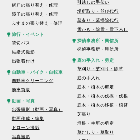
引越しの手伝い
網戸の張り替え・修理
場所取り・並び代行
障子の張り替え・修理
墓参り・墓掃除代行
ふすまの張り替え・修理
雪かき・除雪・雪下ろし
旅行・イベント
探偵事務所・興信所
貸切バス
探偵事務所・興信所
結婚式撮影
庭の手入れ・剪定
出張着付け
草刈り・芝刈り・除草
自動車・バイク・自転車
庭の手入れ
自動車クリーニング
庭木・植木の剪定
廃車買取
庭木・植木の伐採・伐根
動画・写真
庭木・植木の移植・植替
出張撮影（動画・写真）
芝張り
動画作成・編集
垣根・生垣の剪定
ドローン撮影
草むしり・草取り
写真撮影