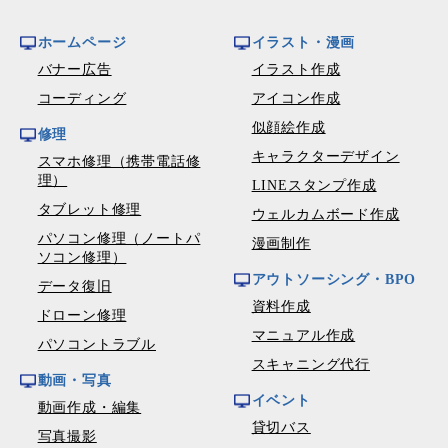
ホームページ
イラスト・漫画
バナー広告
イラスト作成
コーディング
アイコン作成
似顔絵作成
修理
キャラクターデザイン
スマホ修理（携帯電話修
理）
LINEスタンプ作成
タブレット修理
ウェルカムボード作成
パソコン修理（ノートパ
漫画制作
ソコン修理）
アウトソーシング・BPO
データ復旧
資料作成
ドローン修理
マニュアル作成
パソコントラブル
スキャニング代行
動画・写真
イベント
動画作成・編集
貸切バス
写真撮影