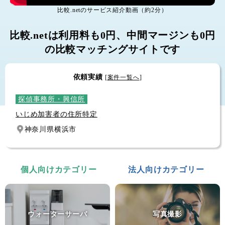
個人輸入代行
比較.netのサービス紹介動画（約2分）
モデルロケットエンジン
比較.netは利用料も0円、中間マージンも0円
群馬県前橋市
の比較マッチングサイトです
探偵事務所・興信所
いじめ加害者の住所特定
依頼実績
[
案件一覧へ
]
神奈川県横浜市
土地家屋調査士
建物表題登記
愛知県豊田市
ピアノ運送
サイレントピアノの距離１０分の運送
個人向けカテゴリー
法人向けカテゴリー
東京都台東区
砂利敷き
庭に車を止められるように砂利を敷きたい
ウォーターサーバ
写真撮影
富山県富山市