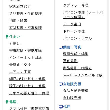
タブレット修理
家具組立代行
パソコン修理（ノートパ
遺品整理・生前整理
ソコン修理）
消毒・除菌
データ復旧
家財整理・空家整理
ドローン修理
住まい
パソコントラブル
引越し
動画・写真
害虫駆除・害獣駆除
動画作成・編集
インターネット回線
写真撮影
畳替え・交換
商品撮影・物撮り
エアコン工事
YouTubeサムネイル作成
網戸の張り替え・修理
自動販売機
障子の張り替え・修理
食品自動販売機
ふすまの張り替え・修理
自動販売機
修理
代行
スマホ修理（携帯電話修