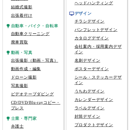
ヘッドハンティング
結婚式撮影
デザイン
出張着付け
チラシデザイン
自動車・バイク・自転車
パンフレットデザイン
自動車クリーニング
カタログデザイン
廃車買取
会社案内・採用案内デザ
イン
動画・写真
出張撮影（動画・写真）
名刺デザイン
動画作成・編集
ポスターデザイン
ドローン撮影
シール・ステッカーデザ
イン
写真撮影
うちわデザイン
ビデオテープダビング
カレンダーデザイン
CD/DVD/Blu-rayコピー・
プレス
ラベルデザイン
封筒デザイン
士業・専門家
プロダクトデザイン
弁護士