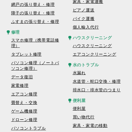
家具・家電運搬
網戸の張り替え・修理
ピアノ運送
障子の張り替え・修理
バイク運搬
ふすまの張り替え・修理
個人輸入代行
修理
ハウスクリーニング
スマホ修理（携帯電話修
理）
ハウスクリーニング
タブレット修理
エアコンクリーニング
パソコン修理（ノートパ
水のトラブル
ソコン修理）
水漏れ
データ復旧
水道管・蛇口交換・修理
家電修理
排水口・排水管のつまり
エアコン修理
便利屋
畳替え・交換
便利屋
ゲーム機修理
買い物代行
ドローン修理
家具・家電の移動
パソコントラブル